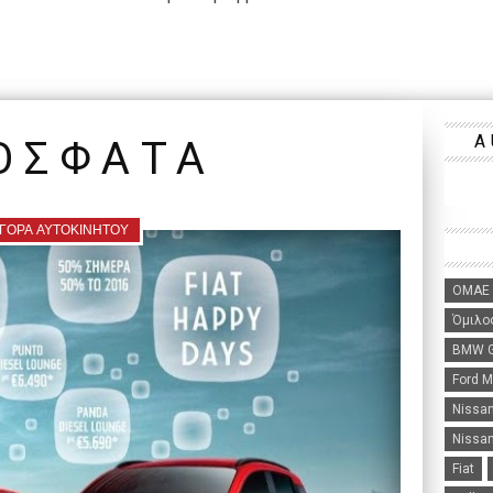
A
ΟΣΦΑΤΑ
ΓΟΡΑ ΑΥΤΟΚΙΝΗΤΟΥ
ΟΜΑΕ
Όμιλο
BMW G
Ford 
Nissa
Nissan
Fiat