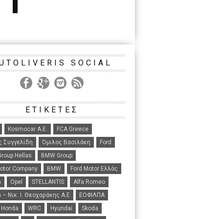
UTOLIVERIS SOCIAL
ΕΤΙΚΕΤΕΣ
Kosmocar Α.Ε.
FCA Greece
ς Συγγελίδη
Όμιλος Βασιλάκη
Ford
roup Hellas
BMW Group
Motor Company
BMW
Ford Motor Ελλάς
n
Opel
STELLANTIS
Alfa Romeo
 – Νικ. Ι. Θεοχαράκης Α.Ε
ΕΟΦΙΛΠΑ
Honda
WRC
Hyundai
Skoda