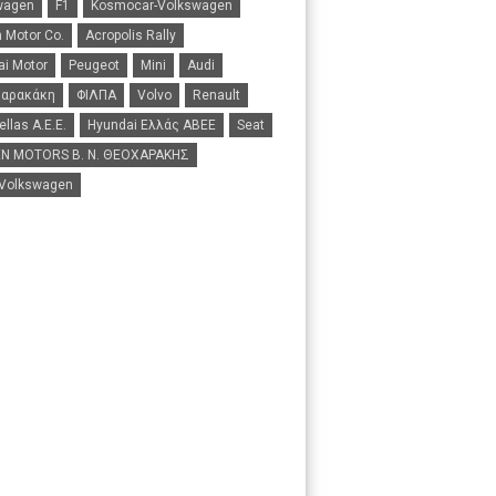
wagen
F1
Kosmocar-Volkswagen
 Motor Co.
Acropolis Rally
i Motor
Peugeot
Mini
Audi
Σαρακάκη
ΦΙΛΠΑ
Volvo
Renault
ellas A.E.E.
Hyundai Ελλάς ΑΒΕΕ
Seat
N MOTORS B. N. ΘΕΟΧΑΡΑΚΗΣ
 Volkswagen