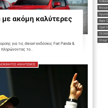
Volks
Nissan
Hyunda
s με ακόμη καλύτερες
Αφοι 
Opel H
TEORE
Group
ρσης για τις diesel εκδόσεις Fiat Panda &
υ πληρώνοντας το...
ΝΟΚΙΝΗΤΟΣ ΑΘΛΗΤΙΣΜΟΣ