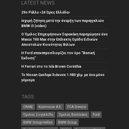
LATEST NEWS
29ο Ράλλυ «24 Ώρες Ελλάδα»
Ισχυρή ζήτηση μετά την έναρξη των παραγγελιών
BMW i3 (video)
Ο Όμιλος Επιχειρήσεων Σαρακάκη παραχώρησε ένα
Maxus T60 Max στην Επίλεκτη Ομάδα Ειδικών
Αποστολών Κοινότητας Βιλίων
Η Ford επαναπροσδιορίζει τον όρο “Βασική
Έκδοση”
Η Ferrari στο το Isla Brown Corinthia
Το Nissan Qashqai διάνυσε 1.980 χλμ. με ένα μόνο
γέμισμα
TAGS
ΟΜΑΕ
Kosmocar Α.Ε.
FCA Greece
Όμιλος Συγγελίδη
Όμιλος Βασιλάκη
Ford
BMW Group Hellas
BMW Group