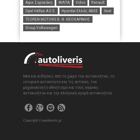
Αφοι Σαρακάκη
ΦΙΛΠΑ
Volvo
Renault
Opel Hellas A.E.E.
Hyundai Ελλάς ΑΒΕΕ
Seat
TEOREN MOTORS B. N. ΘΕΟΧΑΡΑΚΗΣ
Group Volkswagen
Νέα και ειδήσεις από το χώρο του αυτοκινήτου, το
ιστορικό αυτοκίνητο και τις αντίκες, τον
μηχανοκίνητο αθλητισμό και τους αγώνες
αυτοκινήτου και την ελληνική αγορά αυτοκινήτου.
Copyright © autoliveris.gr.