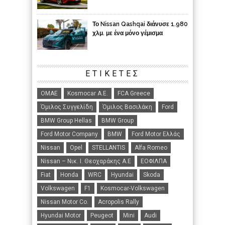
Το Nissan Qashqai διάνυσε 1.980
χλμ. με ένα μόνο γέμισμα
ΕΤΙΚΈΤΕΣ
ΟΜΑΕ
Kosmocar Α.Ε.
FCA Greece
Όμιλος Συγγελίδη
Όμιλος Βασιλάκη
Ford
BMW Group Hellas
BMW Group
Ford Motor Company
BMW
Ford Motor Ελλάς
Nissan
Opel
STELLANTIS
Alfa Romeo
Nissan – Νικ. Ι. Θεοχαράκης Α.Ε
ΕΟΦΙΛΠΑ
Fiat
Honda
WRC
Hyundai
Skoda
Volkswagen
F1
Kosmocar-Volkswagen
Nissan Motor Co.
Acropolis Rally
Hyundai Motor
Peugeot
Mini
Audi