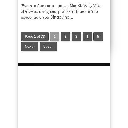
Ένα στα δύο εκατομμύρια: Μια BMW i5 M60
xDrive σε απόχρωση Tansanit Blue από το
εργοστάσιο του Dingolfing,...
Page 1 of 73
1
2
3
4
5
Next ›
Last »