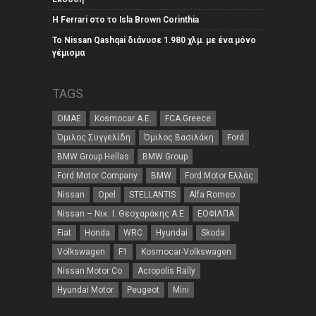
Η Ferrari στο το Isla Brown Corinthia
Το Nissan Qashqai διάνυσε 1.980 χλμ. με ένα μόνο
γέμισμα
TAGS
ΟΜΑΕ
Kosmocar Α.Ε.
FCA Greece
Όμιλος Συγγελίδη
Όμιλος Βασιλάκη
Ford
BMW Group Hellas
BMW Group
Ford Motor Company
BMW
Ford Motor Ελλάς
Nissan
Opel
STELLANTIS
Alfa Romeo
Nissan – Νικ. Ι. Θεοχαράκης Α.Ε
ΕΟΦΙΛΠΑ
Fiat
Honda
WRC
Hyundai
Skoda
Volkswagen
F1
Kosmocar-Volkswagen
Nissan Motor Co.
Acropolis Rally
Hyundai Motor
Peugeot
Mini