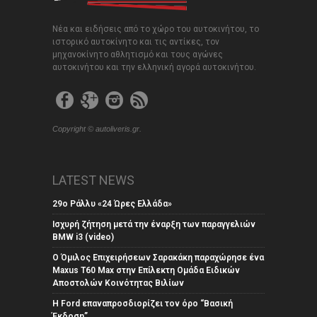
Νέα και ειδήσεις από το χώρο του αυτοκινήτου, το
ιστορικό αυτοκίνητο και τις αντίκες, τον
μηχανοκίνητο αθλητισμό και τους αγώνες
αυτοκινήτου και την ελληνική αγορά αυτοκινήτου.
Copyright © autoliveris.gr.
LATEST NEWS
29ο Ράλλυ «24 Ώρες Ελλάδα»
Ισχυρή ζήτηση μετά την έναρξη των παραγγελιών
BMW i3 (video)
Ο Όμιλος Επιχειρήσεων Σαρακάκη παραχώρησε ένα
Maxus T60 Max στην Επίλεκτη Ομάδα Ειδικών
Αποστολών Κοινότητας Βιλίων
Η Ford επαναπροσδιορίζει τον όρο “Βασική
Έκδοση”