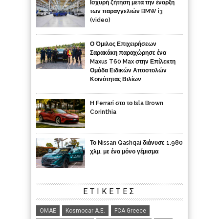
Ισχυρή ζήτηση μετά την έναρξη
των παραγγελιών BMW i3
(video)
Ο Όμιλος Επιχειρήσεων
Σαρακάκη παραχώρησε ένα
Maxus T60 Max στην Επίλεκτη
Ομάδα Ειδικών Αποστολών
Κοινότητας Βιλίων
Η Ferrari στο το Isla Brown
Corinthia
Το Nissan Qashqai διάνυσε 1.980
χλμ. με ένα μόνο γέμισμα
ΕΤΙΚΈΤΕΣ
ΟΜΑΕ
Kosmocar Α.Ε.
FCA Greece