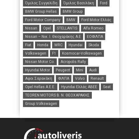
Όμιλος Συγγελίδη
Όμιλος Βασιλάκη
Ford
BMW Group Hellas
BMW Group
Ford Motor Company
BMW
Ford Motor Ελλάς
Nissan
Opel
STELLANTIS
Alfa Romeo
Nissan – Νικ. Ι. Θεοχαράκης Α.Ε
ΕΟΦΙΛΠΑ
Fiat
Honda
WRC
Hyundai
Skoda
Volkswagen
F1
Kosmocar-Volkswagen
Nissan Motor Co.
Acropolis Rally
Hyundai Motor
Peugeot
Mini
Audi
Αφοι Σαρακάκη
ΦΙΛΠΑ
Volvo
Renault
Opel Hellas A.E.E.
Hyundai Ελλάς ΑΒΕΕ
Seat
TEOREN MOTORS B. N. ΘΕΟΧΑΡΑΚΗΣ
Group Volkswagen