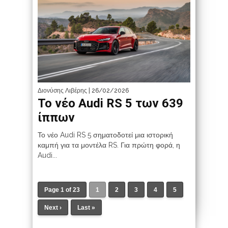
Διονύσης Λιβέρης
| 26/02/2026
Το νέο Audi RS 5 των 639
ίππων
Το νέο Audi RS 5 σηματοδοτεί μια ιστορική
καμπή για τα μοντέλα RS. Για πρώτη φορά, η
Audi...
Page 1 of 23
1
2
3
4
5
Next ›
Last »