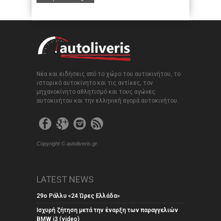
Νέα και ειδήσεις από το χώρο του αυτοκινήτου, το
ιστορικό αυτοκίνητο και τις αντίκες, τον
μηχανοκίνητο αθλητισμό και τους αγώνες
αυτοκινήτου και την ελληνική αγορά αυτοκινήτου.
Copyright © autoliveris.gr.
LATEST NEWS
29ο Ράλλυ «24 Ώρες Ελλάδα»
Ισχυρή ζήτηση μετά την έναρξη των παραγγελιών
BMW i3 (video)