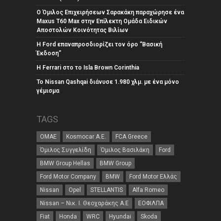
Ο Όμιλος Επιχειρήσεων Σαρακάκη παραχώρησε ένα
Maxus T60 Max στην Επίλεκτη Ομάδα Ειδικών
Αποστολών Κοινότητας Βιλίων
Η Ford επαναπροσδιορίζει τον όρο “Βασική
Έκδοση”
Η Ferrari στο το Isla Brown Corinthia
Το Nissan Qashqai διάνυσε 1.980 χλμ. με ένα μόνο
γέμισμα
TAGS
ΟΜΑΕ
Kosmocar Α.Ε.
FCA Greece
Όμιλος Συγγελίδη
Όμιλος Βασιλάκη
Ford
BMW Group Hellas
BMW Group
Ford Motor Company
BMW
Ford Motor Ελλάς
Nissan
Opel
STELLANTIS
Alfa Romeo
Nissan – Νικ. Ι. Θεοχαράκης Α.Ε
ΕΟΦΙΛΠΑ
Fiat
Honda
WRC
Hyundai
Skoda