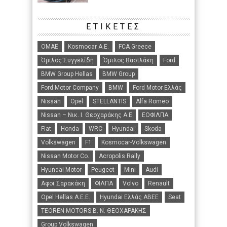
ΕΤΙΚΈΤΕΣ
ΟΜΑΕ
Kosmocar Α.Ε.
FCA Greece
Όμιλος Συγγελίδη
Όμιλος Βασιλάκη
Ford
BMW Group Hellas
BMW Group
Ford Motor Company
BMW
Ford Motor Ελλάς
Nissan
Opel
STELLANTIS
Alfa Romeo
Nissan – Νικ. Ι. Θεοχαράκης Α.Ε
ΕΟΦΙΛΠΑ
Fiat
Honda
WRC
Hyundai
Skoda
Volkswagen
F1
Kosmocar-Volkswagen
Nissan Motor Co.
Acropolis Rally
Hyundai Motor
Peugeot
Mini
Audi
Αφοι Σαρακάκη
ΦΙΛΠΑ
Volvo
Renault
Opel Hellas A.E.E.
Hyundai Ελλάς ΑΒΕΕ
Seat
TEOREN MOTORS B. N. ΘΕΟΧΑΡΑΚΗΣ
Group Volkswagen