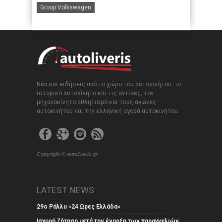
Group Volkswagen
Νέα και ειδήσεις από το χώρο του αυτοκινήτου, το
ιστορικό αυτοκίνητο και τις αντίκες, τον
μηχανοκίνητο αθλητισμό και τους αγώνες
αυτοκινήτου και την ελληνική αγορά αυτοκινήτου.
Copyright © autoliveris.gr.
LATEST NEWS
29ο Ράλλυ «24 Ώρες Ελλάδα»
Ισχυρή ζήτηση μετά την έναρξη των παραγγελιών