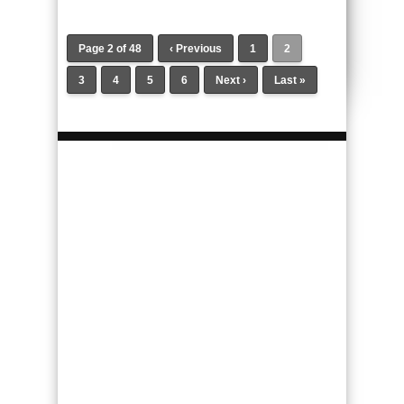
Page 2 of 48
‹ Previous
1
2
3
4
5
6
Next ›
Last »