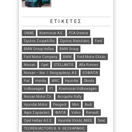
ΕΤΙΚΈΤΕΣ
ΟΜΑΕ
Kosmocar Α.Ε.
FCA Greece
Όμιλος Συγγελίδη
Όμιλος Βασιλάκη
Ford
BMW Group Hellas
BMW Group
Ford Motor Company
BMW
Ford Motor Ελλάς
Nissan
Opel
STELLANTIS
Alfa Romeo
Nissan – Νικ. Ι. Θεοχαράκης Α.Ε
ΕΟΦΙΛΠΑ
Fiat
Honda
WRC
Hyundai
Skoda
Volkswagen
F1
Kosmocar-Volkswagen
Nissan Motor Co.
Acropolis Rally
Hyundai Motor
Peugeot
Mini
Audi
Αφοι Σαρακάκη
ΦΙΛΠΑ
Volvo
Renault
Opel Hellas A.E.E.
Hyundai Ελλάς ΑΒΕΕ
Seat
TEOREN MOTORS B. N. ΘΕΟΧΑΡΑΚΗΣ