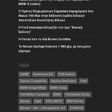
BMW i3 (video)
Ο Όμιλος Επιχειρήσεων Σαρακάκη παραχώρησε ένα
Maxus T60 Max στην Επίλεκτη Ομάδα Ειδικών
Αποστολών Κοινότητας Βιλίων
Η Ford επαναπροσδιορίζει τον όρο “Βασική
Έκδοση”
Η Ferrari στο το Isla Brown Corinthia
Το Nissan Qashqai διάνυσε 1.980 χλμ. με ένα μόνο
γέμισμα
TAGS
ΟΜΑΕ
Kosmocar Α.Ε.
FCA Greece
Όμιλος Συγγελίδη
Όμιλος Βασιλάκη
Ford
BMW Group Hellas
BMW Group
Ford Motor Company
BMW
Ford Motor Ελλάς
Nissan
Opel
STELLANTIS
Alfa Romeo
Nissan – Νικ. Ι. Θεοχαράκης Α.Ε
ΕΟΦΙΛΠΑ