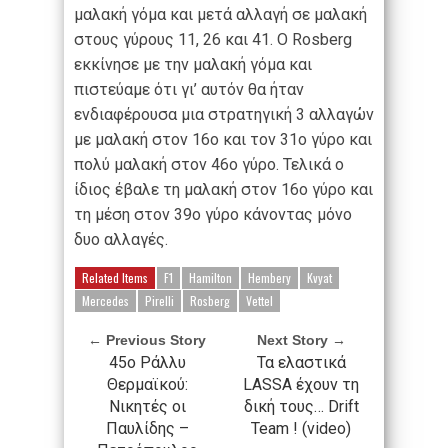
μαλακή γόμα και μετά αλλαγή σε μαλακή
στους γύρους 11, 26 και 41. Ο Rosberg
εκκίνησε με την μαλακή γόμα και
πιστεύαμε ότι γι’ αυτόν θα ήταν
ενδιαφέρουσα μια στρατηγική 3 αλλαγών
με μαλακή στον 16ο και τον 31ο γύρο και
πολύ μαλακή στον 46ο γύρο. Τελικά ο
ίδιος έβαλε τη μαλακή στον 16ο γύρο και
τη μέση στον 39ο γύρο κάνοντας μόνο
δυο αλλαγές.
Related Items
F1
Hamilton
Hembery
Kvyat
Mercedes
Pirelli
Rosberg
Vettel
← Previous Story
Next Story →
45ο Ράλλυ
Τα ελαστικά
Θερμαϊκού:
LASSA έχουν τη
Νικητές οι
δική τους… Drift
Παυλίδης –
Team ! (video)