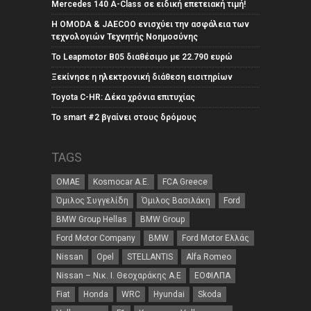
Mercedes 140 A-Class σε ειδική επετειακή τιμή!
Η OMODA & JAECOO ενισχύει την ασφάλεια των
τεχνολογιών Τεχνητής Νοημοσύνης
Το Leapmotor B05 διαθέσιμο με 22.790 ευρώ
Ξεκίνησε η ηλεκτρονική διάθεση εισιτηρίων
Toyota C-HR: Δέκα χρόνια επιτυχίας
Το smart #2 βγαίνει στους δρόμους
TAGS
ΟΜΑΕ
Kosmocar Α.Ε.
FCA Greece
Όμιλος Συγγελίδη
Όμιλος Βασιλάκη
Ford
BMW Group Hellas
BMW Group
Ford Motor Company
BMW
Ford Motor Ελλάς
Nissan
Opel
STELLANTIS
Alfa Romeo
Nissan – Νικ. Ι. Θεοχαράκης Α.Ε
ΕΟΦΙΛΠΑ
Fiat
Honda
WRC
Hyundai
Skoda