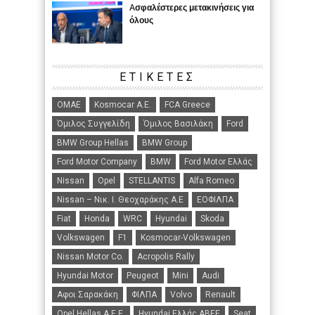
Aσφαλέστερες μετακινήσεις για
όλους
ΕΤΙΚΈΤΕΣ
ΟΜΑΕ
Kosmocar Α.Ε.
FCA Greece
Όμιλος Συγγελίδη
Όμιλος Βασιλάκη
Ford
BMW Group Hellas
BMW Group
Ford Motor Company
BMW
Ford Motor Ελλάς
Nissan
Opel
STELLANTIS
Alfa Romeo
Nissan – Νικ. Ι. Θεοχαράκης Α.Ε
ΕΟΦΙΛΠΑ
Fiat
Honda
WRC
Hyundai
Skoda
Volkswagen
F1
Kosmocar-Volkswagen
Nissan Motor Co.
Acropolis Rally
Hyundai Motor
Peugeot
Mini
Audi
Αφοι Σαρακάκη
ΦΙΛΠΑ
Volvo
Renault
Opel Hellas A.E.E.
Hyundai Ελλάς ΑΒΕΕ
Seat