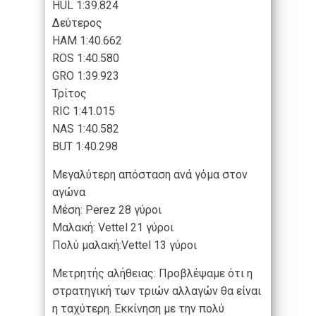
HUL 1:39.824
Δεύτερος
HAM 1:40.662
ROS 1:40.580
GRO 1:39.923
Τρίτος
RIC 1:41.015
NAS 1:40.582
BUT 1:40.298
Μεγαλύτερη απόσταση ανά γόμα στον
αγώνα
Mέση: ​Perez ​28 γύροι
Μαλακή: ​Vettel​ 21 γύροι​
Πολύ μαλακή:​Vettel ​13 γύροι
Μετρητής αλήθειας: Προβλέψαμε ότι η
στρατηγική των τριών αλλαγών θα είναι
η ταχύτερη. Εκκίνηση με την πολύ