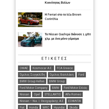
Κοινότητας Βιλίων
Η Ferrari στο το Isla Brown
Corinthia
Το Nissan Qashqai διάνυσε 1.980
χλμ. με ένα μόνο γέμισμα
ΕΤΙΚΈΤΕΣ
ΟΜΑΕ
Kosmocar Α.Ε.
FCA Greece
Όμιλος Συγγελίδη
Όμιλος Βασιλάκη
Ford
BMW Group Hellas
BMW Group
Ford Motor Company
BMW
Ford Motor Ελλάς
Nissan
Opel
STELLANTIS
Alfa Romeo
Nissan – Νικ. Ι. Θεοχαράκης Α.Ε
ΕΟΦΙΛΠΑ
Fiat
Honda
WRC
Hyundai
Skoda