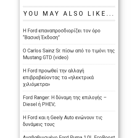
YOU MAY ALSO LIKE...
Η Ford επαναπροσδιορίζει τον όρο
“Βασική Έκδοση”
O Carlos Sainz Sr. πίσω από το τιμόνι της
Mustang GTD (video)
Η Ford προωθεί την αλλαγή
επιβραβεύοντας τα «ηλεκτρικά
χιλιόμετρα»
Ford Ranger: Η δύναμη της επιλογής –
Diesel ή PHEV;
Η Ford και η Geely Auto ενώνουν τις
δυνάμεις τους
Αναβαθμισμένο Ford Puma 1.0L EcoBoost