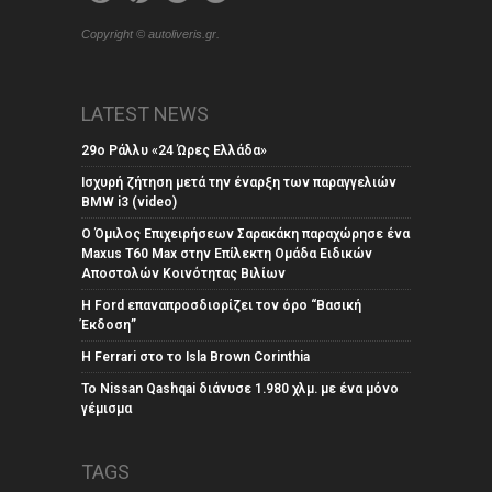
Copyright © autoliveris.gr.
LATEST NEWS
29ο Ράλλυ «24 Ώρες Ελλάδα»
Ισχυρή ζήτηση μετά την έναρξη των παραγγελιών
BMW i3 (video)
Ο Όμιλος Επιχειρήσεων Σαρακάκη παραχώρησε ένα
Maxus T60 Max στην Επίλεκτη Ομάδα Ειδικών
Αποστολών Κοινότητας Βιλίων
Η Ford επαναπροσδιορίζει τον όρο “Βασική
Έκδοση”
Η Ferrari στο το Isla Brown Corinthia
Το Nissan Qashqai διάνυσε 1.980 χλμ. με ένα μόνο
γέμισμα
TAGS