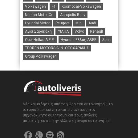
Volkswagen
F1
Kosmocar-Volkswagen
Nissan Motor Co.
Acropolis Rally
Hyundai Motor
Peugeot
Mini
Audi
Αφοι Σαρακάκη
ΦΙΛΠΑ
Volvo
Renault
Opel Hellas A.E.E.
Hyundai Ελλάς ΑΒΕΕ
Seat
TEOREN MOTORS B. N. ΘΕΟΧΑΡΑΚΗΣ
Group Volkswagen
Νέα και ειδήσεις από το χώρο του αυτοκινήτου, το
ιστορικό αυτοκίνητο και τις αντίκες, τον
μηχανοκίνητο αθλητισμό και τους αγώνες
αυτοκινήτου και την ελληνική αγορά αυτοκινήτου.