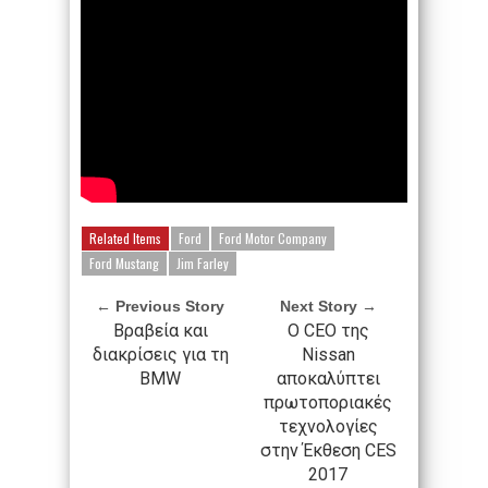
Related Items
Ford
Ford Motor Company
Ford Mustang
Jim Farley
← Previous Story
Next Story →
Βραβεία και
O CEO της
διακρίσεις για τη
Nissan
BMW
αποκαλύπτει
πρωτοποριακές
τεχνολογίες
στην Έκθεση CES
2017