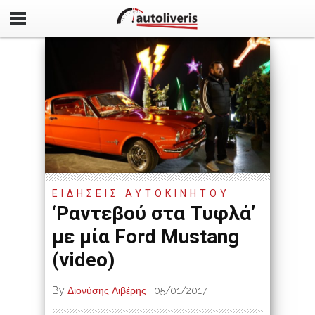
ΕΙΔΗΣΕΙΣ ΑΥΤΟΚΙΝΗΤΟΥ
‘Ραντεβού στα Τυφλά’
με μία Ford Mustang
(video)
By
Διονύσης Λιβέρης
|
05/01/2017