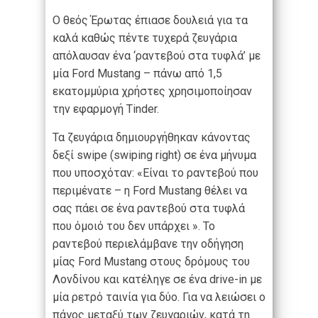
Ο θεός Έρωτας έπιασε δουλειά για τα
καλά καθώς πέντε τυχερά ζευγάρια
απόλαυσαν ένα ‘ραντεβού στα τυφλά’ με
μία Ford Mustang – πάνω από 1,5
εκατομμύρια χρήστες χρησιμοποίησαν
την εφαρμογή Tinder.
Τα ζευγάρια δημιουργήθηκαν κάνοντας
δεξί swipe (swiping right) σε ένα μήνυμα
που υποσχόταν: «Είναι το ραντεβού που
περιμένατε – η Ford Mustang θέλει να
σας πάει σε ένα ραντεβού στα τυφλά
που όμοιό του δεν υπάρχει ». Το
ραντεβού περιελάμβανε την οδήγηση
μίας Ford Mustang στους δρόμους του
Λονδίνου και κατέληγε σε ένα drive-in με
μία ρετρό ταινία για δύο. Για να λειώσει ο
πάγος μεταξύ των ζευγαριών, κατά τη