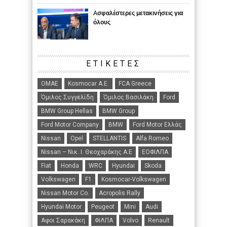
Aσφαλέστερες μετακινήσεις για
όλους
ΕΤΙΚΈΤΕΣ
ΟΜΑΕ
Kosmocar Α.Ε.
FCA Greece
Όμιλος Συγγελίδη
Όμιλος Βασιλάκη
Ford
BMW Group Hellas
BMW Group
Ford Motor Company
BMW
Ford Motor Ελλάς
Nissan
Opel
STELLANTIS
Alfa Romeo
Nissan – Νικ. Ι. Θεοχαράκης Α.Ε
ΕΟΦΙΛΠΑ
Fiat
Honda
WRC
Hyundai
Skoda
Volkswagen
F1
Kosmocar-Volkswagen
Nissan Motor Co.
Acropolis Rally
Hyundai Motor
Peugeot
Mini
Audi
Αφοι Σαρακάκη
ΦΙΛΠΑ
Volvo
Renault