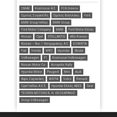
ΟΜΑΕ
Kosmocar Α.Ε.
FCA Greece
Όμιλος Συγγελίδη
Όμιλος Βασιλάκη
Ford
BMW Group Hellas
BMW Group
Ford Motor Company
BMW
Ford Motor Ελλάς
Nissan
Opel
STELLANTIS
Alfa Romeo
Nissan – Νικ. Ι. Θεοχαράκης Α.Ε
ΕΟΦΙΛΠΑ
Fiat
Honda
WRC
Hyundai
Skoda
Volkswagen
F1
Kosmocar-Volkswagen
Nissan Motor Co.
Acropolis Rally
Hyundai Motor
Peugeot
Mini
Audi
Αφοι Σαρακάκη
ΦΙΛΠΑ
Volvo
Renault
Opel Hellas A.E.E.
Hyundai Ελλάς ΑΒΕΕ
Seat
TEOREN MOTORS B. N. ΘΕΟΧΑΡΑΚΗΣ
Group Volkswagen