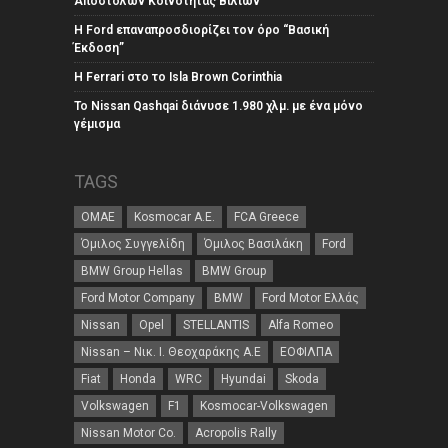
Αποστολών Κοινότητας Βιλίων
Η Ford επαναπροσδιορίζει τον όρο “Βασική
Έκδοση”
Η Ferrari στο το Isla Brown Corinthia
Το Nissan Qashqai διάνυσε 1.980 χλμ. με ένα μόνο
γέμισμα
TAGS
ΟΜΑΕ
Kosmocar Α.Ε.
FCA Greece
Όμιλος Συγγελίδη
Όμιλος Βασιλάκη
Ford
BMW Group Hellas
BMW Group
Ford Motor Company
BMW
Ford Motor Ελλάς
Nissan
Opel
STELLANTIS
Alfa Romeo
Nissan – Νικ. Ι. Θεοχαράκης Α.Ε
ΕΟΦΙΛΠΑ
Fiat
Honda
WRC
Hyundai
Skoda
Volkswagen
F1
Kosmocar-Volkswagen
Nissan Motor Co.
Acropolis Rally