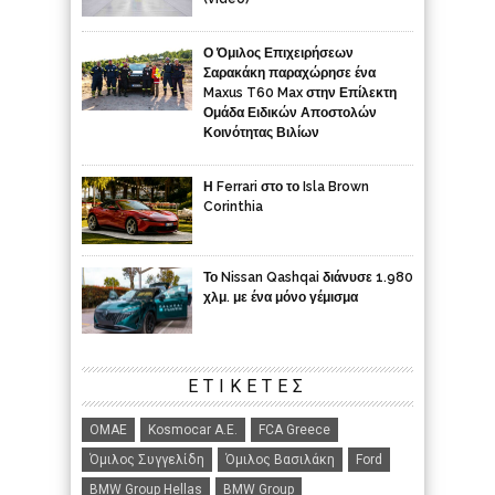
Ο Όμιλος Επιχειρήσεων
Σαρακάκη παραχώρησε ένα
Maxus T60 Max στην Επίλεκτη
Ομάδα Ειδικών Αποστολών
Κοινότητας Βιλίων
Η Ferrari στο το Isla Brown
Corinthia
Το Nissan Qashqai διάνυσε 1.980
χλμ. με ένα μόνο γέμισμα
ΕΤΙΚΈΤΕΣ
ΟΜΑΕ
Kosmocar Α.Ε.
FCA Greece
Όμιλος Συγγελίδη
Όμιλος Βασιλάκη
Ford
BMW Group Hellas
BMW Group