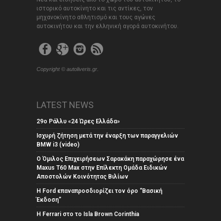
ιστορικό αυτοκίνητο και τις αντίκες, τον
μηχανοκίνητο αθλητισμό και τους αγώνες
αυτοκινήτου και την ελληνική αγορά αυτοκινήτου.
Copyright © autoliveris.gr.
LATEST NEWS
29ο Ράλλυ «24 Ώρες Ελλάδα»
Ισχυρή ζήτηση μετά την έναρξη των παραγγελιών
BMW i3 (video)
Ο Όμιλος Επιχειρήσεων Σαρακάκη παραχώρησε ένα
Maxus T60 Max στην Επίλεκτη Ομάδα Ειδικών
Αποστολών Κοινότητας Βιλίων
Η Ford επαναπροσδιορίζει τον όρο “Βασική
Έκδοση”
Η Ferrari στο το Isla Brown Corinthia