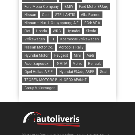
Ford Motor Company
BMW
Ford Motor Ελλάς
Nissan
Opel
STELLANTIS
Alfa Romeo
Nissan – Νικ. Ι. Θεοχαράκης Α.Ε
ΕΟΦΙΛΠΑ
Fiat
Honda
WRC
Hyundai
Skoda
Volkswagen
F1
Kosmocar-Volkswagen
Nissan Motor Co.
Acropolis Rally
Hyundai Motor
Peugeot
Mini
Audi
Αφοι Σαρακάκη
ΦΙΛΠΑ
Volvo
Renault
Opel Hellas A.E.E.
Hyundai Ελλάς ΑΒΕΕ
Seat
TEOREN MOTORS B. N. ΘΕΟΧΑΡΑΚΗΣ
Group Volkswagen
Νέα και ειδήσεις από το χώρο του αυτοκινήτου, το