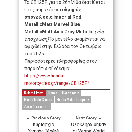
Το CB125F για το 26YM θα διατίθεται
στις παρακάτω
τολμηρές
αποχρώσεις
:
Imperial Red
MetallicMatt Marvel Blue
MetallicMatt Axis Gray Metallic
(νέα
απόχρωση)
Το μοντέλο αναμένεται να
αφιχθεί στην Ελλάδα τον Οκτώβριο
του 2025.
Περισσότερες πληροφορίες στον
παρακάτω σύνδεσμο:
https://www.honda-
motorcycles.gr/range/CB125F/
Related Items
Honda
Honda moto
Honda Moto Greece
Honda Motor Company
Αφοί Σαρακάκη
← Previous Story
Next Story →
Κυριαρχία
Ολοκληρώθηκαν
Yamaha Ténéré
οι Vespa World