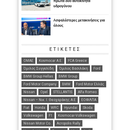
πρώτα δυο αυτοκίνητα
υδρογόνου
Aσφαλέστερες μετακινήσεις για
όλους
ΕΤΙΚΈΤΕΣ
ΟΜΑΕ
Kosmocar Α.Ε.
FCA Greece
Όμιλος Συγγελίδη
Όμιλος Βασιλάκη
Ford
BMW Group Hellas
BMW Group
Ford Motor Company
BMW
Ford Motor Ελλάς
Nissan
Opel
STELLANTIS
Alfa Romeo
Nissan – Νικ. Ι. Θεοχαράκης Α.Ε
ΕΟΦΙΛΠΑ
Fiat
Honda
WRC
Hyundai
Skoda
Volkswagen
F1
Kosmocar-Volkswagen
Nissan Motor Co.
Acropolis Rally