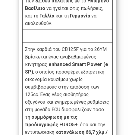
των
82.000 πελατών
, με το
Ηνωμένο
Βασίλειο
να ηγείται στις πωλήσεις,
και τη
Γαλλία
και τη
Γερμανία
να
ακολουθούν.
Στην καρδιά του CB125F για το 26YM
βρίσκεται ένας αναβαθμισμένος
κινητήρας
enhanced
Smart
Power
(
e
SP
)
, ο οποίος προσφέρει εξαιρετική
οικονομία καυσίμου χωρίς
συμβιβασμούς στην απόδοση των
125cc. Ένας νέος αισθητήρας
οξυγόνου και ενημερωμένες ρυθμίσεις
στη μονάδα ECU διασφαλίζουν τόσο
τη
συμμόρφωση με τις
προδιαγραφές
EURO
5+
, όσο και την
εντυπωσιακή
κατανάλωση 66,7 χλμ./