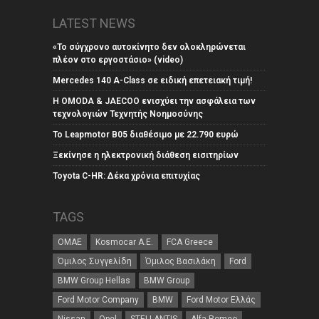
LATEST NEWS
«Το σύγχρονο αυτοκίνητο δεν ολοκληρώνεται
πλέον στο εργοστάσιο» (video)
Mercedes 140 A-Class σε ειδική επετειακή τιμή!
Η OMODA & JAECOO ενισχύει την ασφάλεια των
τεχνολογιών Τεχνητής Νοημοσύνης
Το Leapmotor B05 διαθέσιμο με 22.790 ευρώ
Ξεκίνησε η ηλεκτρονική διάθεση εισιτηρίων
Toyota C-HR: Δέκα χρόνια επιτυχίας
TAGS
ΟΜΑΕ
Kosmocar Α.Ε.
FCA Greece
Όμιλος Συγγελίδη
Όμιλος Βασιλάκη
Ford
BMW Group Hellas
BMW Group
Ford Motor Company
BMW
Ford Motor Ελλάς
Nissan
Opel
STELLANTIS
Alfa Romeo