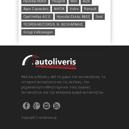
Hyundai Motor
Peugeot
Mini
Audi
Αφοι Σαρακάκη
ΦΙΛΠΑ
Volvo
Renault
Opel Hellas A.E.E.
Hyundai Ελλάς ΑΒΕΕ
Seat
TEOREN MOTORS B. N. ΘΕΟΧΑΡΑΚΗΣ
Group Volkswagen
Νέα και ειδήσεις από το χώρο του αυτοκινήτου, το
ιστορικό αυτοκίνητο και τις αντίκες, τον
μηχανοκίνητο αθλητισμό και τους αγώνες
αυτοκινήτου και την ελληνική αγορά αυτοκινήτου.
Copyright © autoliveris.gr.