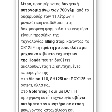
λίτρο
, προσφέροντας
δυνητική
αυτονομία άνω των 700 χλμ.
από το
ρεζερβουάρ των 11 λίτρων.Η
μεγαλύτερη αναβάθμιση στη
δοκιμασμένη φόρμουλα του κινητήρα
είναι η προσθήκη της
τεχνολογίας
Idling
Stop
, κάνοντας το
CB125F τη
πρώτη μοτοσυκλέτα με
μηχανικό κιβώτιο ταχυτήτων
της
Honda
που τη διαθέτει –
ακολουθώντας τις επιτυχημένες
εφαρμογές της
στα
Vision
110,
SH
125
i
και
PCX
125
sc
ooters, αλλά και
στο
Gold
Wing
Tour
με
DCT
. Η
προηγμένη αυτή τεχνολογία
σβήνει
αυτόματα τον κινητήρα σε στάση
,
μειώνοντας κατανάλωση και