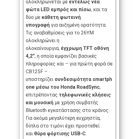
ολοκληρώνεται με
εντελώς νέα
φώτα LED εμπρός και πίσω
, και τα
δύο με
κάθετη φωτεινή
υπογραφή
για αυξημένη ορατότητα.
Τις αναβαθμίσεις για το 26YM
ολοκληρώνει η
ολοκαίνουργια,
έγχρωμη TFT οθόνη
4,2”
, η οποία εμφανίζει βασικές
πληροφορίες και – για πρώτη φορά σε
CB125F –
υποστηρίζει
συνδεσιμότητα smartph
one μέσω του Honda
RoadSync
,
επιτρέποντας
τηλεφωνικές κλήσεις
και μουσική
με χρήση συμβατής
Bluetooth εγκατάστασης στο κράνος.
Για ακόμα μεγαλύτερη ευχρηστία,
δίπλα στο τιμόνι έχει προστεθεί
και
θύρα φόρτισης USB-C
.