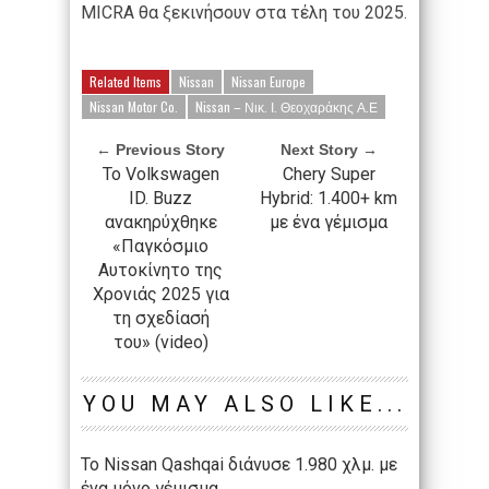
MICRA θα ξεκινήσουν στα τέλη του 2025.
Related Items
Nissan
Nissan Europe
Nissan Motor Co.
Nissan – Νικ. Ι. Θεοχαράκης Α.Ε
← Previous Story
Next Story →
Το Volkswagen
Chery Super
ID. Buzz
Hybrid: 1.400+ km
ανακηρύχθηκε
με ένα γέμισμα
«Παγκόσμιο
Αυτοκίνητο της
Χρονιάς 2025 για
τη σχεδίασή
του» (video)
YOU MAY ALSO LIKE...
Το Nissan Qashqai διάνυσε 1.980 χλμ. με
ένα μόνο γέμισμα