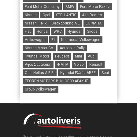
Ford Motor Company
BMW
Ford Motor Ελλάς
Nissan
Opel
STELLANTIS
Alfa Romeo
Nissan – Νικ. Ι. Θεοχαράκης Α.Ε
ΕΟΦΙΛΠΑ
Fiat
Honda
WRC
Hyundai
Skoda
Volkswagen
F1
Kosmocar-Volkswagen
Nissan Motor Co.
Acropolis Rally
Hyundai Motor
Peugeot
Mini
Audi
Αφοι Σαρακάκη
ΦΙΛΠΑ
Volvo
Renault
Opel Hellas A.E.E.
Hyundai Ελλάς ΑΒΕΕ
Seat
TEOREN MOTORS B. N. ΘΕΟΧΑΡΑΚΗΣ
Group Volkswagen
Νέα και ειδήσεις από το χώρο του αυτοκινήτου, το