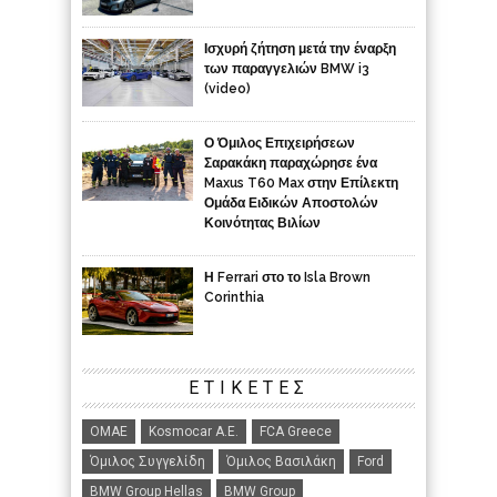
Ισχυρή ζήτηση μετά την έναρξη
των παραγγελιών BMW i3
(video)
Ο Όμιλος Επιχειρήσεων
Σαρακάκη παραχώρησε ένα
Maxus T60 Max στην Επίλεκτη
Ομάδα Ειδικών Αποστολών
Κοινότητας Βιλίων
Η Ferrari στο το Isla Brown
Corinthia
ΕΤΙΚΈΤΕΣ
ΟΜΑΕ
Kosmocar Α.Ε.
FCA Greece
Όμιλος Συγγελίδη
Όμιλος Βασιλάκη
Ford
BMW Group Hellas
BMW Group