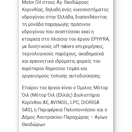
Motor Oil στους Αγ. Θεοδώρους
Κορινθίας, δηλαδή ενός οικοσυστήματος
υδρογόνου στην Ελλάδα, διασυνδέοντας
τη μονάδα παραγωγής πράσινου
υδρογόνου που αναπτύσσει εκεί η
εταιρεία στο πλαίσιο του έργου EPHYRA,
με δυνητικούς off-takers επιχειρήσεις,
τεχνολογικούς παρόχους, ακαδημαϊκά
και ερευνητικά ιδρύματα, φορείς του
ευρύτερου δημοσίου τομέα και
οργανισμούς τοπικής αυτοδιοίκησης.
Εταίροι του έργου είναι ο Όμιλος Μότορ
Όιλ (Μότορ Όιλ (Ελλάς) Διυλιστήρια
Κορίνθου ΑΕ, AVINOIL, LPC, DIORIGA
GAS), η Περιφέρεια Πελοποννήσου και ο
Δήμος Λουτρακίου-Περαχώρας – Αγίων
Θεοδώρων.