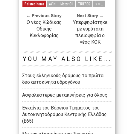
Related Items
AVIN
Motor Oil
TRIERES
ΥΜΕ
← Previous Story
Next Story →
Ο νέος Κώδικας
Υπερψηφίστηκε
Οδικής
με ευρύτατη
Κυκλοφορίας
πλειοψηφία ο
νέος ΚΟΚ
YOU MAY ALSO LIKE...
Στους ελληνικούς δρόμους τα πρώτα
δυο αυτοκίνητα υδρογόνου
Aσφαλέστερες μετακινήσεις για όλους
Εγκαίνια του Βόρειου Τμήματος του
Αυτοκινητοδρόμου Κεντρικής Ελλάδας
(Ε65)
Με την αξιοποίηση της Τεχνητής