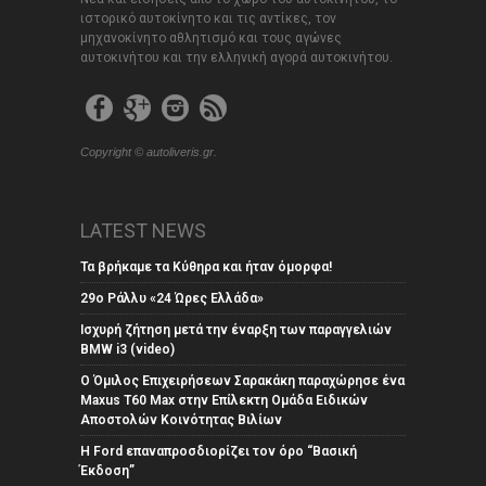
ιστορικό αυτοκίνητο και τις αντίκες, τον
μηχανοκίνητο αθλητισμό και τους αγώνες
αυτοκινήτου και την ελληνική αγορά αυτοκινήτου.
Copyright © autoliveris.gr.
LATEST NEWS
Τα βρήκαμε τα Κύθηρα και ήταν όμορφα!
29ο Ράλλυ «24 Ώρες Ελλάδα»
Ισχυρή ζήτηση μετά την έναρξη των παραγγελιών
BMW i3 (video)
Ο Όμιλος Επιχειρήσεων Σαρακάκη παραχώρησε ένα
Maxus T60 Max στην Επίλεκτη Ομάδα Ειδικών
Αποστολών Κοινότητας Βιλίων
Η Ford επαναπροσδιορίζει τον όρο “Βασική
Έκδοση”