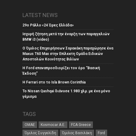
LATEST NEWS
29ο Ράλλυ «24 Ώρες Ελλάδα»
Ισχυρή ζήτηση μετά την έναρξη των παραγγελιών
BMW i3 (video)
Ο Όμιλος Επιχειρήσεων Σαρακάκη παραχώρησε ένα
Maxus T60 Max στην Επίλεκτη Ομάδα Ειδικών
Αποστολών Κοινότητας Βιλίων
Η Ford επαναπροσδιορίζει τον όρο “Βασική
Έκδοση”
Η Ferrari στο το Isla Brown Corinthia
Το Nissan Qashqai διάνυσε 1.980 χλμ. με ένα μόνο
γέμισμα
TAGS
ΟΜΑΕ
Kosmocar Α.Ε.
FCA Greece
Όμιλος Συγγελίδη
Όμιλος Βασιλάκη
Ford