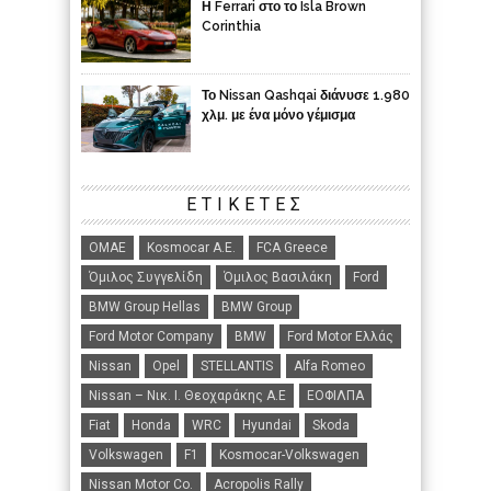
Η Ferrari στο το Isla Brown
Corinthia
Το Nissan Qashqai διάνυσε 1.980
χλμ. με ένα μόνο γέμισμα
ΕΤΙΚΈΤΕΣ
ΟΜΑΕ
Kosmocar Α.Ε.
FCA Greece
Όμιλος Συγγελίδη
Όμιλος Βασιλάκη
Ford
BMW Group Hellas
BMW Group
Ford Motor Company
BMW
Ford Motor Ελλάς
Nissan
Opel
STELLANTIS
Alfa Romeo
Nissan – Νικ. Ι. Θεοχαράκης Α.Ε
ΕΟΦΙΛΠΑ
Fiat
Honda
WRC
Hyundai
Skoda
Volkswagen
F1
Kosmocar-Volkswagen
Nissan Motor Co.
Acropolis Rally