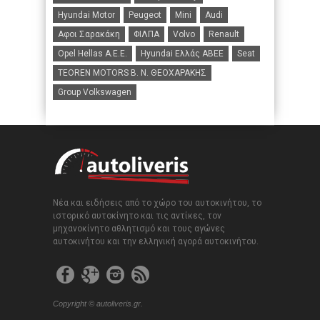
Hyundai Motor
Peugeot
Mini
Audi
Αφοι Σαρακάκη
ΦΙΛΠΑ
Volvo
Renault
Opel Hellas A.E.E.
Hyundai Ελλάς ΑΒΕΕ
Seat
TEOREN MOTORS B. N. ΘΕΟΧΑΡΑΚΗΣ
Group Volkswagen
Νέα και ειδήσεις από το χώρο του αυτοκινήτου, το
ιστορικό αυτοκίνητο και τις αντίκες, τον
μηχανοκίνητο αθλητισμό και τους αγώνες
αυτοκινήτου και την ελληνική αγορά αυτοκινήτου.
Copyright © autoliveris.gr.