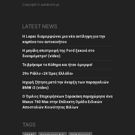
Copyright © autoliveris.gr.
LATEST NEWS
Η Lepas διαμορφώνει μια νέα αντίληψη για την
καμπίνα του αυτοκινήτου
Η μεγάλη επιστροφή της Ford ξεκινά στο
δυναμόμετρο! (video)
Τα βρήκαμε τα Κύθηρα και ήταν όμορφα!
29ο Ράλλυ «24 Ώρες Ελλάδα»
Ισχυρή ζήτηση μετά την έναρξη των παραγγελιών
BMW i3 (video)
Ο Όμιλος Επιχειρήσεων Σαρακάκη παραχώρησε ένα
Maxus T60 Max στην Επίλεκτη Ομάδα Ειδικών
Αποστολών Κοινότητας Βιλίων
TAGS