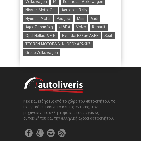
Volkswagen
F1
Kosmocar-Volkswagen
Nissan Motor Co.
Acropolis Rally
Hyundai Motor
Peugeot
Mini
Audi
Αφοι Σαρακάκη
ΦΙΛΠΑ
Volvo
Renault
Opel Hellas A.E.E.
Hyundai Ελλάς ΑΒΕΕ
Seat
TEOREN MOTORS B. N. ΘΕΟΧΑΡΑΚΗΣ
Group Volkswagen
Νέα και ειδήσεις από το χώρο του αυτοκινήτου, το
ιστορικό αυτοκίνητο και τις αντίκες, τον
μηχανοκίνητο αθλητισμό και τους αγώνες
αυτοκινήτου και την ελληνική αγορά αυτοκινήτου.