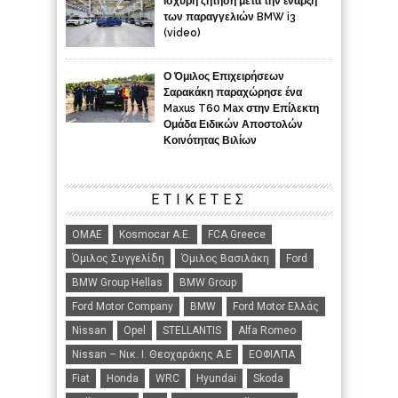
Ισχυρή ζήτηση μετά την έναρξη
των παραγγελιών BMW i3
(video)
Ο Όμιλος Επιχειρήσεων
Σαρακάκη παραχώρησε ένα
Maxus T60 Max στην Επίλεκτη
Ομάδα Ειδικών Αποστολών
Κοινότητας Βιλίων
ΕΤΙΚΈΤΕΣ
ΟΜΑΕ
Kosmocar Α.Ε.
FCA Greece
Όμιλος Συγγελίδη
Όμιλος Βασιλάκη
Ford
BMW Group Hellas
BMW Group
Ford Motor Company
BMW
Ford Motor Ελλάς
Nissan
Opel
STELLANTIS
Alfa Romeo
Nissan – Νικ. Ι. Θεοχαράκης Α.Ε
ΕΟΦΙΛΠΑ
Fiat
Honda
WRC
Hyundai
Skoda