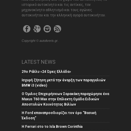
ιστορικό αυτοκίνητο και τις αντίκες, τον
μηχανοκίνητο αθλητισμό και τους αγώνες
αυτοκινήτου και την ελληνική αγορά αυτοκινήτου.
Copyright © autoliveris.gr.
LATEST NEWS
29ο Ράλλυ «24 Ώρες Ελλάδα»
Ισχυρή ζήτηση μετά την έναρξη των παραγγελιών
BMW i3 (video)
Ο Όμιλος Επιχειρήσεων Σαρακάκη παραχώρησε ένα
Maxus T60 Max στην Επίλεκτη Ομάδα Ειδικών
Αποστολών Κοινότητας Βιλίων
Η Ford επαναπροσδιορίζει τον όρο “Βασική
Έκδοση”
Η Ferrari στο το Isla Brown Corinthia