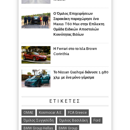
Ο Όμιλος Επιχειρήσεων
Σαρακάκη παραχώρησε ένα
Maxus T60 Max στην Επίλεκτη
Ομάδα Ειδικών Αποστολών
Κοινότητας Βιλίων
Η Ferrari στο το Isla Brown
Corinthia
Το Nissan Qashqai διάνυσε 1.980
χλμ. με ένα μόνο γέμισμα
ΕΤΙΚΈΤΕΣ
ΟΜΑΕ
Kosmocar Α.Ε.
FCA Greece
Όμιλος Συγγελίδη
Όμιλος Βασιλάκη
Ford
BMW Group Hellas
BMW Group