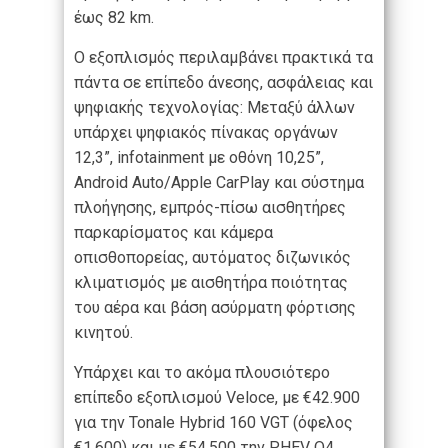
έως 82 km.
Ο εξοπλισμός περιλαμβάνει πρακτικά τα
πάντα σε επίπεδο άνεσης, ασφάλειας και
ψηφιακής τεχνολογίας: Μεταξύ άλλων
υπάρχει ψηφιακός πίνακας οργάνων
12,3”, infotainment με οθόνη 10,25”,
Android Auto/Apple CarPlay και σύστημα
πλοήγησης, εμπρός-πίσω αισθητήρες
παρκαρίσματος και κάμερα
οπισθοπορείας, αυτόματος διζωνικός
κλιματισμός με αισθητήρα ποιότητας
του αέρα και βάση ασύρματη φόρτισης
κινητού.
Υπάρχει και το ακόμα πλουσιότερο
επίπεδο εξοπλισμού Veloce, με €42.900
για την Tonale Hybrid 160 VGT (όφελος
€1.600) και με €54.500 την PHEV Q4