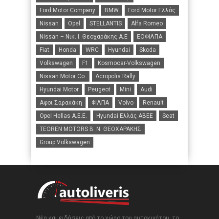
Ford Motor Company
BMW
Ford Motor Ελλάς
Nissan
Opel
STELLANTIS
Alfa Romeo
Nissan – Νικ. Ι. Θεοχαράκης Α.Ε
ΕΟΦΙΛΠΑ
Fiat
Honda
WRC
Hyundai
Skoda
Volkswagen
F1
Kosmocar-Volkswagen
Nissan Motor Co.
Acropolis Rally
Hyundai Motor
Peugeot
Mini
Audi
Αφοι Σαρακάκη
ΦΙΛΠΑ
Volvo
Renault
Opel Hellas A.E.E.
Hyundai Ελλάς ΑΒΕΕ
Seat
TEOREN MOTORS B. N. ΘΕΟΧΑΡΑΚΗΣ
Group Volkswagen
Νέα και ειδήσεις από το χώρο του αυτοκινήτου, το