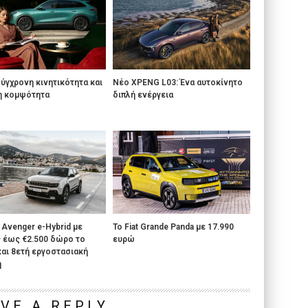
Σύγχρονη κινητικότητα και
Νέο XPENG L03: Ένα αυτοκίνητο
η κομψότητα
διπλή ενέργεια
 Avenger e-Hybrid με
Το Fiat Grande Panda με 17.990
 έως €2.500 δώρο το
ευρώ
αι 8ετή εργοστασιακή
η
VE A REPLY