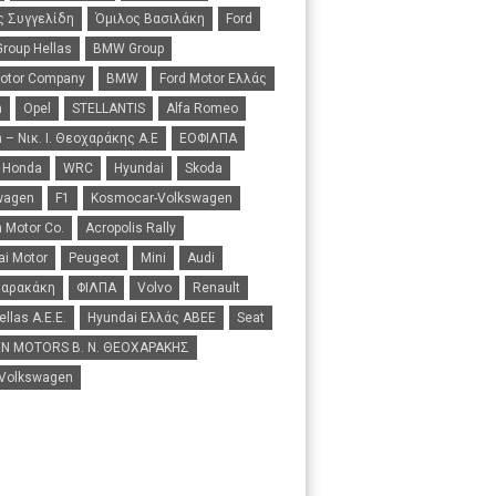
ς Συγγελίδη
Όμιλος Βασιλάκη
Ford
roup Hellas
BMW Group
Motor Company
BMW
Ford Motor Ελλάς
n
Opel
STELLANTIS
Alfa Romeo
 – Νικ. Ι. Θεοχαράκης Α.Ε
ΕΟΦΙΛΠΑ
Honda
WRC
Hyundai
Skoda
wagen
F1
Kosmocar-Volkswagen
 Motor Co.
Acropolis Rally
i Motor
Peugeot
Mini
Audi
Σαρακάκη
ΦΙΛΠΑ
Volvo
Renault
ellas A.E.E.
Hyundai Ελλάς ΑΒΕΕ
Seat
N MOTORS B. N. ΘΕΟΧΑΡΑΚΗΣ
 Volkswagen