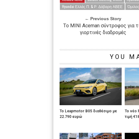
Hyundai Ελλάς Π. & Ρ. Δάβαρη ΑΒΕΕ
Όμιλος
← Previous Story
Tο MINI Aceman σύντροφος για τ
γιορτινές διαδρομές
YOU MA
Το Leapmotor B05 διαθέσιμο με
To νέο 
22.790 ευρώ
τιμή €1