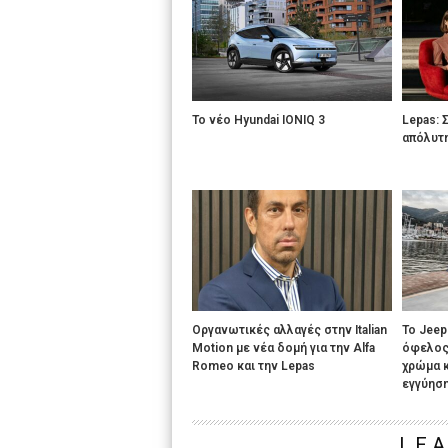
Το νέο Hyundai IONIQ 3
Lepas: 
απόλυτ
Οργανωτικές αλλαγές στην Italian
Το Jeep
Motion με νέα δομή για την Alfa
όφελος
Romeo και την Lepas
χρώμα κ
εγγύησ
LEA