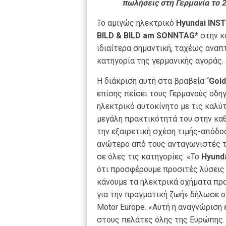
πωλήσεις στη Γερμανία το 
Το αμιγώς ηλεκτρικό
Hyundai
INS
BILD
&
BILD
am
SONNTAG
*
στην κ
ιδιαίτερα σημαντική, ταχέως αναπ
κατηγορία της γερμανικής αγοράς.
Η διάκριση αυτή στα βραβεία “
Gold
επίσης πείσει τους Γερμανούς οδηγ
ηλεκτρικό αυτοκίνητο με τις καλύ
μεγάλη πρακτικότητά του στην κα
την εξαιρετική σχέση τιμής-απόδο
ανώτερο από τους ανταγωνιστές τ
σε όλες τις κατηγορίες. «Το
Hyund
ότι προσφέρουμε προσιτές λύσεις 
κάνουμε τα ηλεκτρικά οχήματα προ
για την πραγματική ζωή» δήλωσε ο X
Motor Europe. «Αυτή η αναγνώριση
στους πελάτες όλης της Ευρώπης. 