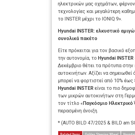
ηλεκτρικών μας οχημάτων, φέρνον
τεχνολογίες και μεγαλύτερη καθημ
το INSTER μέχρι το IONIQ 9».
Hyundai
INSTER
: ελκυστικό αμιγώ
συνολικά πακέτο
Είτε πρόκειται για τον βασικό εξο
την αυτονομία, το
Hyundai
INSTER
Δεκέμβριο θέτει τα πρότυπα στην
αυτοκινήτων. Αξίζει να σημειωθεί 
μπορεί να φορτιστεί από 10% έως 
Hyundai
INSTER
είναι το πιο δημο
των μικρών αυτοκινήτων στη Γερμα
τον τίτλο «
Παγκόσμιο Ηλεκτρικό 
περασμένη άνοιξη.
* (AUTO BILD 47/2025 & BILD am 
Related Items
Golden Steering Wheel
Hyundai