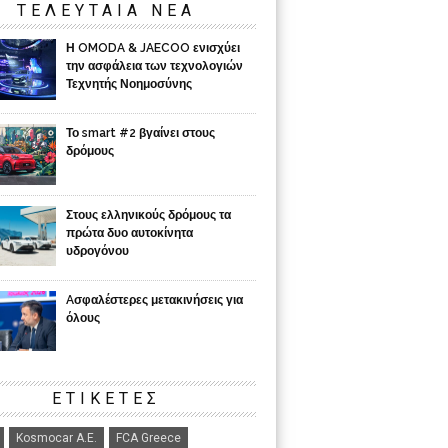
ΤΕΛΕΥΤΑΙΑ ΝΕΑ
Η OMODA & JAECOO ενισχύει
την ασφάλεια των τεχνολογιών
Τεχνητής Νοημοσύνης
Το smart #2 βγαίνει στους
δρόμους
Στους ελληνικούς δρόμους τα
πρώτα δυο αυτοκίνητα
υδρογόνου
Aσφαλέστερες μετακινήσεις για
όλους
ΕΤΙΚΈΤΕΣ
Kosmocar Α.Ε.
FCA Greece