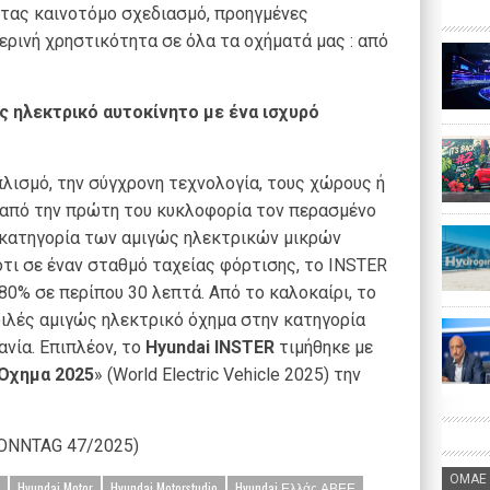
τας καινοτόμο σχεδιασμό, προηγμένες
ερινή χρηστικότητα σε όλα τα οχήματά μας : από
ς ηλεκτρικό αυτοκίνητο με ένα ισχυρό
πλισμό, την σύγχρονη τεχνολογία, τους χώρους ή
από την πρώτη του κυκλοφορία τον περασμένο
 κατηγορία των αμιγώς ηλεκτρικών μικρών
ότι σε έναν σταθμό ταχείας φόρτισης, το INSTER
80% σε περίπου 30 λεπτά. Από το καλοκαίρι, το
φιλές αμιγώς ηλεκτρικό όχημα στην κατηγορία
νία. Επιπλέον, το
Hyundai
INSTER
τιμήθηκε με
Όχημα 2025
» (World Electric Vehicle 2025) την
SONNTAG 47/2025)
ΟΜΑΕ
Hyundai Motor
Hyundai Motorstudio
Hyundai Ελλάς ΑΒΕΕ