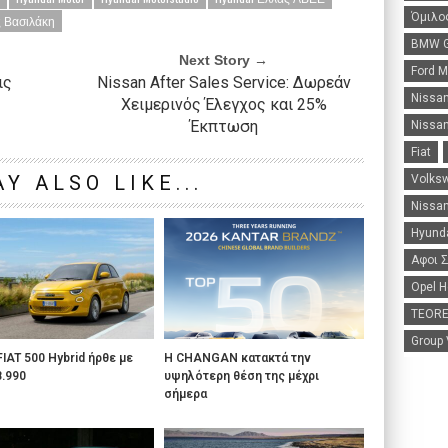
Όμιλο
 Βασιλάκη
BMW G
Next Story →
Ford 
ις
Nissan After Sales Service: Δωρεάν
Nissa
Χειμερινός Έλεγχος και 25%
Έκπτωση
Nissan
Fiat
Y ALSO LIKE...
Volks
Nissan
Hyunda
Αφοι 
Opel H
TEORE
Group
FIAT 500 Hybrid ήρθε με
Η CHANGAN κατακτά την
8.990
υψηλότερη θέση της μέχρι
σήμερα