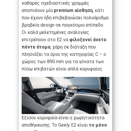
καθαρές σχεδιαστικές γραμμές
αποπνέουν μία
premium αίσθηση
, κάτι
που έχουν ήδη επιβεβαιώσει πολυάριθμα
βραβεία design σε παγκόσμιο επίπεδο.
Οι καλά μελετημένες αναλογίες
επιτρέπουν στο E2 να
φιλοξενεί άνετα
πέντε άτομα
, χάρη σε διάταξη που
πλησιάζει τα όρια της κατηγορίας C – ο
χώρος των 890 mm για τα γόνατα των
πίσω επιβατών είναι απλά κορυφαίος.
Εξίσου κορυφαία είναι η χωρητικότητα
αποθήκευσης. Το Geely E2 είναι
το μόνο