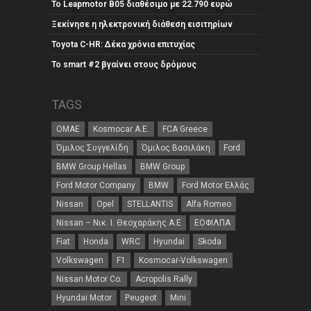
Το Leapmotor B05 διαθέσιμο με 22.790 ευρώ
Ξεκίνησε η ηλεκτρονική διάθεση εισιτηρίων
Toyota C-HR: Δέκα χρόνια επιτυχίας
Το smart #2 βγαίνει στους δρόμους
TAGS
ΟΜΑΕ
Kosmocar Α.Ε.
FCA Greece
Όμιλος Συγγελίδη
Όμιλος Βασιλάκη
Ford
BMW Group Hellas
BMW Group
Ford Motor Company
BMW
Ford Motor Ελλάς
Nissan
Opel
STELLANTIS
Alfa Romeo
Nissan – Νικ. Ι. Θεοχαράκης Α.Ε
ΕΟΦΙΛΠΑ
Fiat
Honda
WRC
Hyundai
Skoda
Volkswagen
F1
Kosmocar-Volkswagen
Nissan Motor Co.
Acropolis Rally
Hyundai Motor
Peugeot
Mini