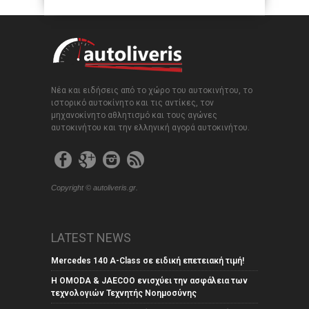
Νέα και ειδήσεις από το χώρο του αυτοκινήτου, το
ιστορικό αυτοκίνητο και τις αντίκες, τον
μηχανοκίνητο αθλητισμό και τους αγώνες
αυτοκινήτου και την ελληνική αγορά αυτοκινήτου.
Copyright © autoliveris.gr.
LATEST NEWS
Mercedes 140 A-Class σε ειδική επετειακή τιμή!
Η OMODA & JAECOO ενισχύει την ασφάλεια των
τεχνολογιών Τεχνητής Νοημοσύνης