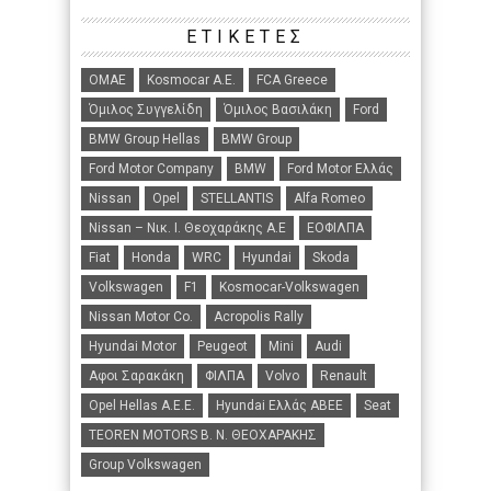
ΕΤΙΚΈΤΕΣ
ΟΜΑΕ
Kosmocar Α.Ε.
FCA Greece
Όμιλος Συγγελίδη
Όμιλος Βασιλάκη
Ford
BMW Group Hellas
BMW Group
Ford Motor Company
BMW
Ford Motor Ελλάς
Nissan
Opel
STELLANTIS
Alfa Romeo
Nissan – Νικ. Ι. Θεοχαράκης Α.Ε
ΕΟΦΙΛΠΑ
Fiat
Honda
WRC
Hyundai
Skoda
Volkswagen
F1
Kosmocar-Volkswagen
Nissan Motor Co.
Acropolis Rally
Hyundai Motor
Peugeot
Mini
Audi
Αφοι Σαρακάκη
ΦΙΛΠΑ
Volvo
Renault
Opel Hellas A.E.E.
Hyundai Ελλάς ΑΒΕΕ
Seat
TEOREN MOTORS B. N. ΘΕΟΧΑΡΑΚΗΣ
Group Volkswagen