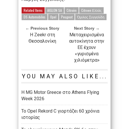
Related Items
AIGLON SA
Citroën
Citroen Ελλάς
DS Automobiles
Opel
Peugeot
Όμιλος Συγγελίδη
← Previous Story
Next Story →
Η Zeekr στη
Μεταχειρισμένα
Θεσσαλονίκη
αυτοκίνητα στην
ΕΕ έχουν
«γυρισμένα
χιλιόμετρα»
YOU MAY ALSO LIKE...
Η MG Motor Greece στο Athens Flying
Week 2026
Το Opel Rekord C γιορτάζει 60 χρόνια
ιστορίας