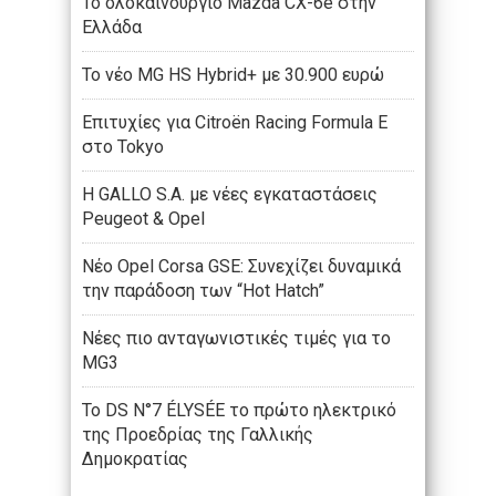
Το ολοκαίνουργιο Mazda CX-6e στην
Ελλάδα
Το νέο MG HS Hybrid+ με 30.900 ευρώ
Επιτυχίες για Citroën Racing Formula E
στο Tokyo
Η GALLO S.A. με νέες εγκαταστάσεις
Peugeot & Opel
Νέο Opel Corsa GSE: Συνεχίζει δυναμικά
την παράδοση των “Hot Hatch”
Νέες πιο ανταγωνιστικές τιμές για το
MG3
Το DS N°7 ÉLYSÉE το πρώτο ηλεκτρικό
της Προεδρίας της Γαλλικής
Δημοκρατίας