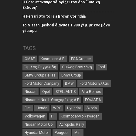
Η Ford επαναπροσδιορίζει τον όρο “Βασική
Έκδοση”
Η Ferrari στο το Isla Brown Corinthia
Το Nissan Qashqai διάνυσε 1.980 χλμ. με ένα μόνο
γέμισμα
TAGS
ΟΜΑΕ
Kosmocar Α.Ε.
FCA Greece
Όμιλος Συγγελίδη
Όμιλος Βασιλάκη
Ford
BMW Group Hellas
BMW Group
Ford Motor Company
BMW
Ford Motor Ελλάς
Nissan
Opel
STELLANTIS
Alfa Romeo
Nissan – Νικ. Ι. Θεοχαράκης Α.Ε
ΕΟΦΙΛΠΑ
Fiat
Honda
WRC
Hyundai
Skoda
Volkswagen
F1
Kosmocar-Volkswagen
Nissan Motor Co.
Acropolis Rally
Hyundai Motor
Peugeot
Mini