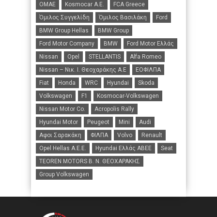
ΟΜΑΕ
Kosmocar Α.Ε.
FCA Greece
Όμιλος Συγγελίδη
Όμιλος Βασιλάκη
Ford
BMW Group Hellas
BMW Group
Ford Motor Company
BMW
Ford Motor Ελλάς
Nissan
Opel
STELLANTIS
Alfa Romeo
Nissan – Νικ. Ι. Θεοχαράκης Α.Ε
ΕΟΦΙΛΠΑ
Fiat
Honda
WRC
Hyundai
Skoda
Volkswagen
F1
Kosmocar-Volkswagen
Nissan Motor Co.
Acropolis Rally
Hyundai Motor
Peugeot
Mini
Audi
Αφοι Σαρακάκη
ΦΙΛΠΑ
Volvo
Renault
Opel Hellas A.E.E.
Hyundai Ελλάς ΑΒΕΕ
Seat
TEOREN MOTORS B. N. ΘΕΟΧΑΡΑΚΗΣ
Group Volkswagen