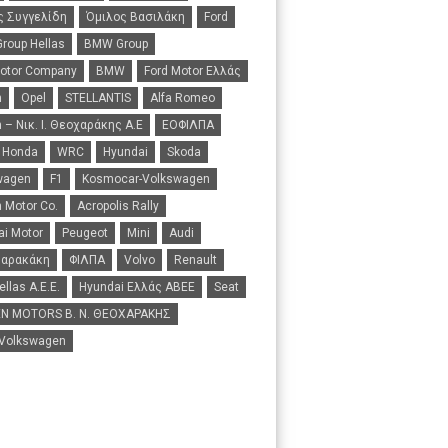
ς Συγγελίδη
Όμιλος Βασιλάκη
Ford
roup Hellas
BMW Group
Motor Company
BMW
Ford Motor Ελλάς
n
Opel
STELLANTIS
Alfa Romeo
 – Νικ. Ι. Θεοχαράκης Α.Ε
ΕΟΦΙΛΠΑ
Honda
WRC
Hyundai
Skoda
wagen
F1
Kosmocar-Volkswagen
 Motor Co.
Acropolis Rally
i Motor
Peugeot
Mini
Audi
Σαρακάκη
ΦΙΛΠΑ
Volvo
Renault
ellas A.E.E.
Hyundai Ελλάς ΑΒΕΕ
Seat
N MOTORS B. N. ΘΕΟΧΑΡΑΚΗΣ
 Volkswagen