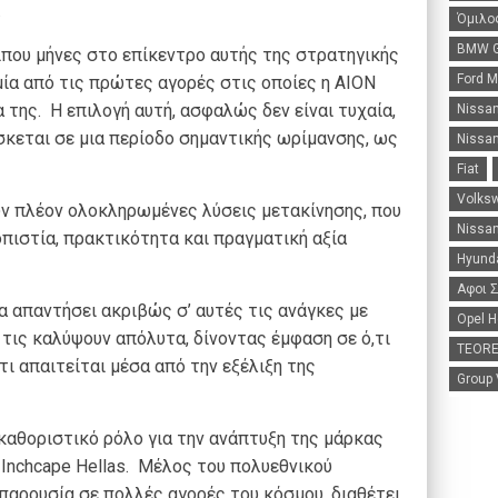
.
Όμιλο
BMW G
ίπου μήνες στο επίκεντρο αυτής της στρατηγικής
Ford 
ία από τις πρώτες αγορές στις οποίες η AION
 της. Η επιλογή αυτή, ασφαλώς δεν είναι τυχαία,
Nissa
σκεται σε μια περίοδο σημαντικής ωρίμανσης, ως
Nissan
Fiat
Volks
ν πλέον ολοκληρωμένες λύσεις μετακίνησης, που
Nissan
οπιστία, πρακτικότητα και πραγματική αξία
Hyunda
Αφοι 
να απαντήσει ακριβώς σ’ αυτές τις ανάγκες με
Opel H
 τις καλύψουν απόλυτα, δίνοντας έμφαση σε ό,τι
TEORE
τι απαιτείται μέσα από την εξέλιξη της
Group
 καθοριστικό ρόλο για την ανάπτυξη της μάρκας
 Inchcape Hellas. Μέλος του πολυεθνικού
 παρουσία σε πολλές αγορές του κόσμου, διαθέτει