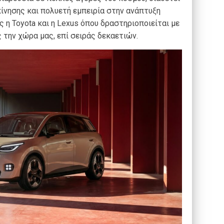
ίνησης και πολυετή εμπειρία στην ανάπτυξη
η Toyota και η Lexus όπου δραστηριοποιείται με
ς την χώρα μας, επί σειράς δεκαετιών.