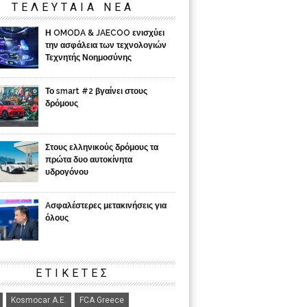
ΤΕΛΕΥΤΑΙΑ ΝΕΑ
Η OMODA & JAECOO ενισχύει
την ασφάλεια των τεχνολογιών
Τεχνητής Νοημοσύνης
Το smart #2 βγαίνει στους
δρόμους
Στους ελληνικούς δρόμους τα
πρώτα δυο αυτοκίνητα
υδρογόνου
Aσφαλέστερες μετακινήσεις για
όλους
ΕΤΙΚΈΤΕΣ
Kosmocar Α.Ε.
FCA Greece