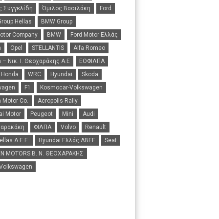
ς Συγγελίδη
Όμιλος Βασιλάκη
Ford
roup Hellas
BMW Group
Motor Company
BMW
Ford Motor Ελλάς
n
Opel
STELLANTIS
Alfa Romeo
 – Νικ. Ι. Θεοχαράκης Α.Ε
ΕΟΦΙΛΠΑ
Honda
WRC
Hyundai
Skoda
wagen
F1
Kosmocar-Volkswagen
 Motor Co.
Acropolis Rally
i Motor
Peugeot
Mini
Audi
Σαρακάκη
ΦΙΛΠΑ
Volvo
Renault
ellas A.E.E.
Hyundai Ελλάς ΑΒΕΕ
Seat
N MOTORS B. N. ΘΕΟΧΑΡΑΚΗΣ
 Volkswagen