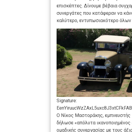
επισκέπτες. Δίνουμε βέβαια συγχ
συνεργάτες που κατάφεραν να κάνο
καλύτερο, εντυπωσιακότερο όλων 
Signature:
EenYiruucWzZAxL5uxc8J3xtCFkF
Ο Νίκος Μαστοράκης, εμπνευστής 
δήλωσε «απόλυτα ικανοποιημένος 
ομαδικής συνεργασίας με τους άξ