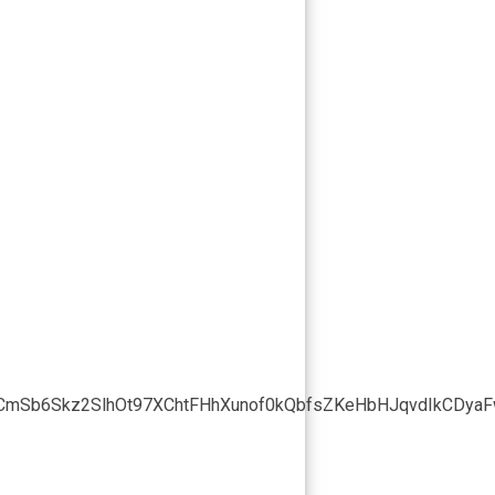
CmSb6Skz2SlhOt97XChtFHhXunof0kQbfsZKeHbHJqvdIkCDya