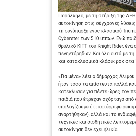
Παράλληλα, με τη στήριξη της ΔΕΗ
αυτοκίνηση στις σύγχρονες λύσεις
τη συνύπαρξη ενός κλασικού Trium
Cyberster των 510 ίππων. Ενώ παιδ
θρυλικό KITT του Knight Rider, ένα
πενηντάρηδων. Και όλα αυτά με τη
και κατακλυσμικά κλάσικ ροκ στα 1
«Για μένα» λέει ο δήμαρχος Αλίμο
ήταν τόσο τα απίστευτα πολλά και
κατέκλυσαν για πέντε ώρες τον πε
παιδιά που έτρεχαν αχόρταγα από 
υπολογίζουμε ότι κατέρριψε ρεκόρ
αναρτήθηκαν), αλλά και το ενδιαφ
τεχνικές και αισθητικές λεπτομέρε
αυτοκίνηση δεν έχει ηλικία.