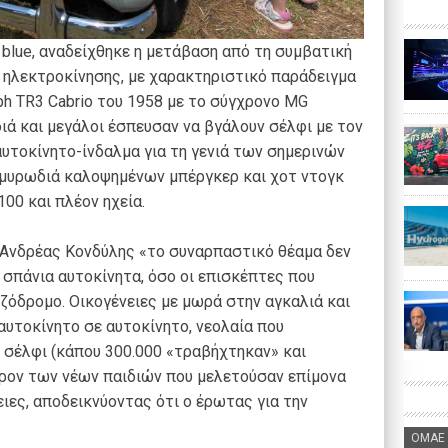
 blue, αναδείχθηκε η μετάβαση από τη συμβατική
 ηλεκτροκίνησης, με χαρακτηριστικό παράδειγμα
ph TR3 Cabrio του 1958 με το σύγχρονο MG
ιά και μεγάλοι έσπευσαν να βγάλουν σέλφι με τον
 αυτοκίνητο-ίνδαλμα για τη γενιά των σημερινών
 μυρωδιά καλοψημένων μπέργκερ και χοτ ντογκ
00 και πλέον ηχεία.
υ Ανδρέας Κονδύλης «το συναρπαστικό θέαμα δεν
 σπάνια αυτοκίνητα, όσο οι επισκέπτες που
ζόδρομο. Οικογένειες με μωρά στην αγκαλιά και
αυτοκίνητο σε αυτοκίνητο, νεολαία που
 σέλφι (κάπου 300.000 «τραβήχτηκαν» και
έρον των νέων παιδιών που μελετούσαν επίμονα
ιες, αποδεικνύοντας ότι ο έρωτας για την
ΟΜΑΕ