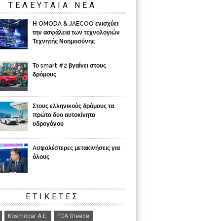
ΤΕΛΕΥΤΑΙΑ ΝΕΑ
Η OMODA & JAECOO ενισχύει
την ασφάλεια των τεχνολογιών
Τεχνητής Νοημοσύνης
Το smart #2 βγαίνει στους
δρόμους
Στους ελληνικούς δρόμους τα
πρώτα δυο αυτοκίνητα
υδρογόνου
Aσφαλέστερες μετακινήσεις για
όλους
ΕΤΙΚΈΤΕΣ
Kosmocar Α.Ε.
FCA Greece