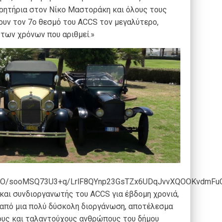
αρητήρια στον Νίκο Μαστοράκη και όλους τους
υν τον 7ο θεσμό του ACCS τον μεγαλύτερο,
των χρόνων που αριθμεί.»
ABO/sooMSQ73U3+q/LrlF8QYnp23GsTZx6UDqJvvXQOOKvdmFu
και συνδιοργανωτής του ΑCCS για έβδομη χρονιά,
από μια πολύ δύσκολη διοργάνωση, αποτέλεσμα
ιους και ταλαντούχους ανθρώπους του δήμου