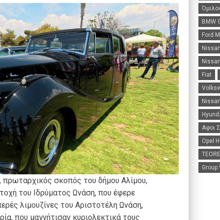
Όμιλο
BMW G
Ford 
Nissa
Nissan
Fiat
Volks
Nissan
Hyunda
Αφοι 
Opel H
TEORE
Group
, πρωταρχικός σκοπός του δήμου Αλίμου,
τοχή του Ιδρύματος Ωνάση, που έφερε
περές λιμουζίνες του Αριστοτέλη Ωνάση,
ρία, που μαγνήτισαν κυριολεκτικά τους