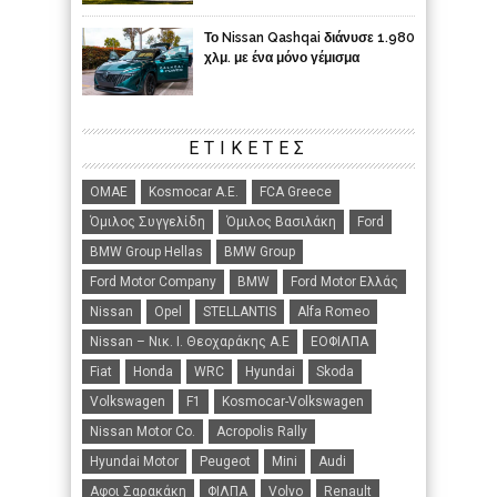
Το Nissan Qashqai διάνυσε 1.980
χλμ. με ένα μόνο γέμισμα
ΕΤΙΚΈΤΕΣ
ΟΜΑΕ
Kosmocar Α.Ε.
FCA Greece
Όμιλος Συγγελίδη
Όμιλος Βασιλάκη
Ford
BMW Group Hellas
BMW Group
Ford Motor Company
BMW
Ford Motor Ελλάς
Nissan
Opel
STELLANTIS
Alfa Romeo
Nissan – Νικ. Ι. Θεοχαράκης Α.Ε
ΕΟΦΙΛΠΑ
Fiat
Honda
WRC
Hyundai
Skoda
Volkswagen
F1
Kosmocar-Volkswagen
Nissan Motor Co.
Acropolis Rally
Hyundai Motor
Peugeot
Mini
Audi
Αφοι Σαρακάκη
ΦΙΛΠΑ
Volvo
Renault