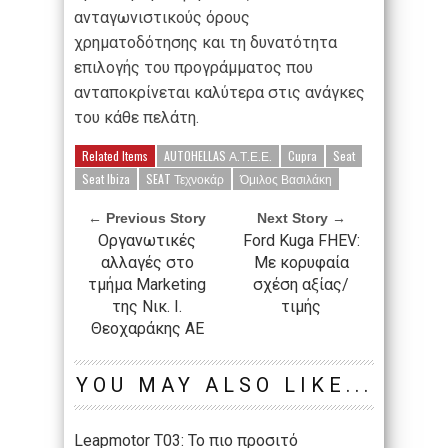
ανταγωνιστικούς όρους
χρηματοδότησης και τη δυνατότητα
επιλογής του προγράμματος που
ανταποκρίνεται καλύτερα στις ανάγκες
του κάθε πελάτη.
Related Items
AUTOHELLAS Α.Τ.Ε.Ε.
Cupra
Seat
Seat Ibiza
SEAT Τεχνοκάρ
Όμιλος Βασιλάκη
← Previous Story
Next Story →
Οργανωτικές
Ford Kuga FΗΕV:
αλλαγές στο
Με κορυφαία
τμήμα Marketing
σχέση αξίας/
της Νικ. Ι.
τιμής
Θεοχαράκης ΑΕ
YOU MAY ALSO LIKE...
Leapmotor T03: Το πιο προσιτό