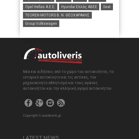
Opel Hellas A.E.E.
Hyundai Ελλάς ΑΒΕΕ
Seat
TEOREN MOTORS B. N. ΘΕΟΧΑΡΑΚΗΣ
Group Volkswagen
Νέα και ειδήσεις από το χώρο του αυτοκινήτου, το
ιστορικό αυτοκίνητο και τις αντίκες, τον
μηχανοκίνητο αθλητισμό και τους αγώνες
αυτοκινήτου και την ελληνική αγορά αυτοκινήτου.
Copyright © autoliveris.gr.
LATEST NEWS