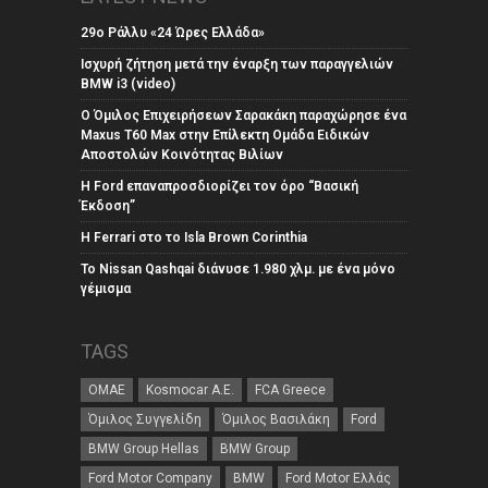
29ο Ράλλυ «24 Ώρες Ελλάδα»
Ισχυρή ζήτηση μετά την έναρξη των παραγγελιών
BMW i3 (video)
Ο Όμιλος Επιχειρήσεων Σαρακάκη παραχώρησε ένα
Maxus T60 Max στην Επίλεκτη Ομάδα Ειδικών
Αποστολών Κοινότητας Βιλίων
Η Ford επαναπροσδιορίζει τον όρο “Βασική
Έκδοση”
Η Ferrari στο το Isla Brown Corinthia
Το Nissan Qashqai διάνυσε 1.980 χλμ. με ένα μόνο
γέμισμα
TAGS
ΟΜΑΕ
Kosmocar Α.Ε.
FCA Greece
Όμιλος Συγγελίδη
Όμιλος Βασιλάκη
Ford
BMW Group Hellas
BMW Group
Ford Motor Company
BMW
Ford Motor Ελλάς