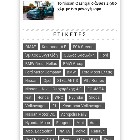
Το Nissan Qashqai διάνυσε 1.980
χλμ. με ένα μόνο γέμισμα
ΕΤΙΚΈΤΕΣ
ΟΜΑΕ
Kosmocar Α.Ε.
FCA Greece
Όμιλος Συγγελίδη
Όμιλος Βασιλάκη
Ford
BMW Group Hellas
BMW Group
Ford Motor Company
BMW
Ford Motor Ελλάς
Nissan
Opel
STELLANTIS
Alfa Romeo
Nissan – Νικ. Ι. Θεοχαράκης Α.Ε
ΕΟΦΙΛΠΑ
Fiat
Honda
WRC
Hyundai
Skoda
Volkswagen
F1
Kosmocar-Volkswagen
Nissan Motor Co.
Acropolis Rally
Hyundai Motor
Peugeot
Mini
Audi
Αφοι Σαρακάκη
ΦΙΛΠΑ
Volvo
Renault
Opel Hellas A.E.E.
Hyundai Ελλάς ΑΒΕΕ
Seat