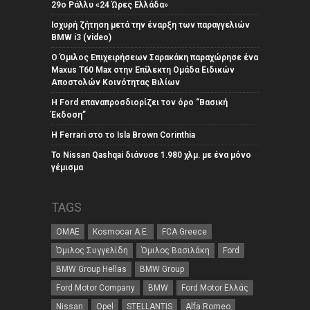
29ο Ράλλυ «24 Ώρες Ελλάδα»
Ισχυρή ζήτηση μετά την έναρξη των παραγγελιών
BMW i3 (video)
Ο Όμιλος Επιχειρήσεων Σαρακάκη παραχώρησε ένα
Maxus T60 Max στην Επίλεκτη Ομάδα Ειδικών
Αποστολών Κοινότητας Βιλίων
Η Ford επαναπροσδιορίζει τον όρο “Βασική
Έκδοση”
Η Ferrari στο το Isla Brown Corinthia
Το Nissan Qashqai διάνυσε 1.980 χλμ. με ένα μόνο
γέμισμα
TAGS
ΟΜΑΕ
Kosmocar Α.Ε.
FCA Greece
Όμιλος Συγγελίδη
Όμιλος Βασιλάκη
Ford
BMW Group Hellas
BMW Group
Ford Motor Company
BMW
Ford Motor Ελλάς
Nissan
Opel
STELLANTIS
Alfa Romeo