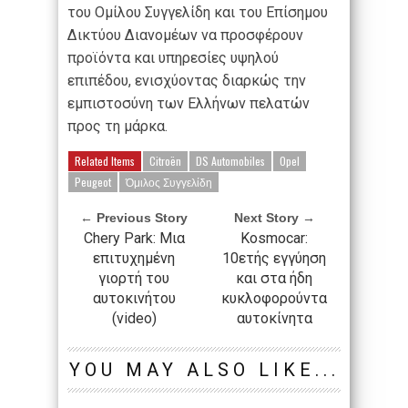
του Ομίλου Συγγελίδη και του Επίσημου
Δικτύου Διανομέων να προσφέρουν
προϊόντα και υπηρεσίες υψηλού
επιπέδου, ενισχύοντας διαρκώς την
εμπιστοσύνη των Ελλήνων πελατών
προς τη μάρκα.
Related Items
Citroën
DS Automobiles
Opel
Peugeot
Όμιλος Συγγελίδη
← Previous Story
Next Story →
Chery Park: Μια
Kosmocar:
επιτυχημένη
10ετής εγγύηση
γιορτή του
και στα ήδη
αυτοκινήτου
κυκλοφορούντα
(video)
αυτοκίνητα
YOU MAY ALSO LIKE...