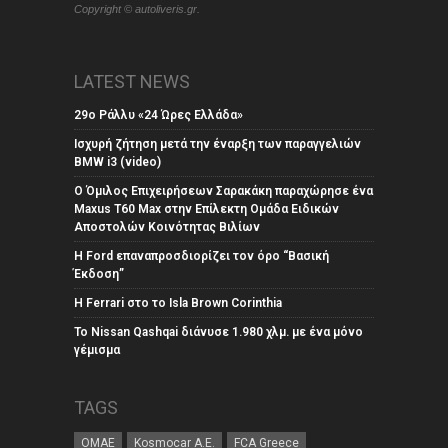
Copyright © autoliveris.gr.
LATEST NEWS
29ο Ράλλυ «24 Ώρες Ελλάδα»
Ισχυρή ζήτηση μετά την έναρξη των παραγγελιών
BMW i3 (video)
Ο Όμιλος Επιχειρήσεων Σαρακάκη παραχώρησε ένα
Maxus T60 Max στην Επίλεκτη Ομάδα Ειδικών
Αποστολών Κοινότητας Βιλίων
Η Ford επαναπροσδιορίζει τον όρο “Βασική
Έκδοση”
Η Ferrari στο το Isla Brown Corinthia
Το Nissan Qashqai διάνυσε 1.980 χλμ. με ένα μόνο
γέμισμα
TAGS
ΟΜΑΕ
Kosmocar Α.Ε.
FCA Greece