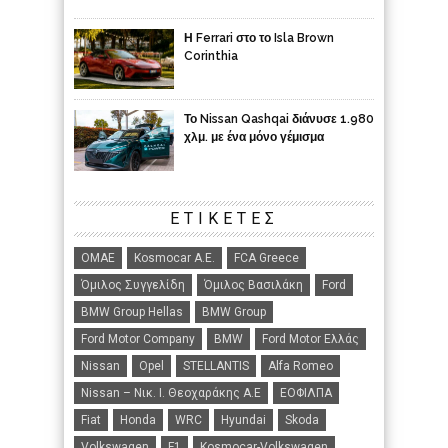
Η Ferrari στο το Isla Brown
Corinthia
Το Nissan Qashqai διάνυσε 1.980
χλμ. με ένα μόνο γέμισμα
ΕΤΙΚΈΤΕΣ
ΟΜΑΕ
Kosmocar Α.Ε.
FCA Greece
Όμιλος Συγγελίδη
Όμιλος Βασιλάκη
Ford
BMW Group Hellas
BMW Group
Ford Motor Company
BMW
Ford Motor Ελλάς
Nissan
Opel
STELLANTIS
Alfa Romeo
Nissan – Νικ. Ι. Θεοχαράκης Α.Ε
ΕΟΦΙΛΠΑ
Fiat
Honda
WRC
Hyundai
Skoda
Volkswagen
F1
Kosmocar-Volkswagen