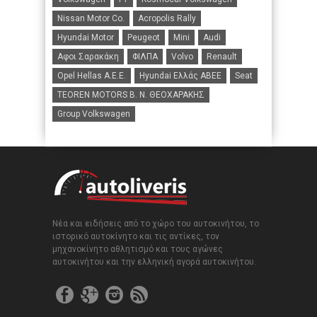
Nissan Motor Co.
Acropolis Rally
Hyundai Motor
Peugeot
Mini
Audi
Αφοι Σαρακάκη
ΦΙΛΠΑ
Volvo
Renault
Opel Hellas A.E.E.
Hyundai Ελλάς ΑΒΕΕ
Seat
TEOREN MOTORS B. N. ΘΕΟΧΑΡΑΚΗΣ
Group Volkswagen
Νέα και ειδήσεις από το χώρο του αυτοκινήτου, το
ιστορικό αυτοκίνητο και τις αντίκες, τον
μηχανοκίνητο αθλητισμό και τους αγώνες
αυτοκινήτου και την ελληνική αγορά αυτοκινήτου.