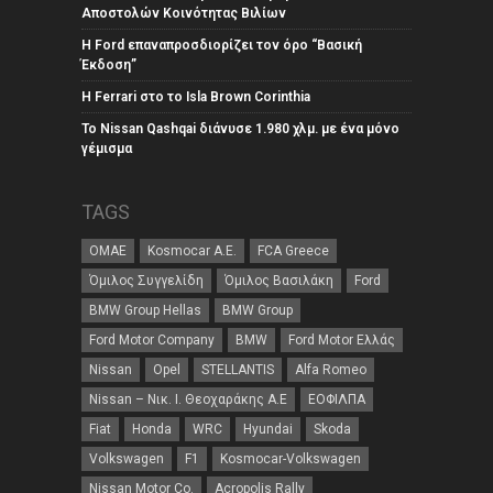
Αποστολών Κοινότητας Βιλίων
Η Ford επαναπροσδιορίζει τον όρο “Βασική
Έκδοση”
Η Ferrari στο το Isla Brown Corinthia
Το Nissan Qashqai διάνυσε 1.980 χλμ. με ένα μόνο
γέμισμα
TAGS
ΟΜΑΕ
Kosmocar Α.Ε.
FCA Greece
Όμιλος Συγγελίδη
Όμιλος Βασιλάκη
Ford
BMW Group Hellas
BMW Group
Ford Motor Company
BMW
Ford Motor Ελλάς
Nissan
Opel
STELLANTIS
Alfa Romeo
Nissan – Νικ. Ι. Θεοχαράκης Α.Ε
ΕΟΦΙΛΠΑ
Fiat
Honda
WRC
Hyundai
Skoda
Volkswagen
F1
Kosmocar-Volkswagen
Nissan Motor Co.
Acropolis Rally