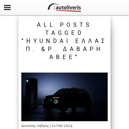
ALL POSTS
TAGGED
"HYUNDAI ΕΛΛΆΣ
Π. &Ρ. ΔΆΒΑΡΗ
ΑΒΕΕ"
Διονύσης Λιβέρης
| 11/06/2024