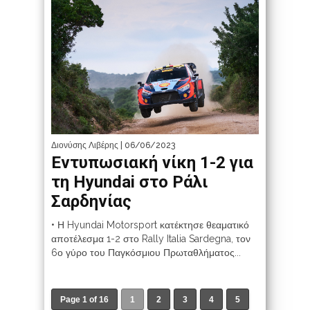
Διονύσης Λιβέρης
| 06/06/2023
Εντυπωσιακή νίκη 1-2 για
τη Hyundai στο Ράλι
Σαρδηνίας
• Η Hyundai Motorsport κατέκτησε θεαματικό
αποτέλεσμα 1-2 στο Rally Italia Sardegna, τον
6ο γύρο του Παγκόσμιου Πρωταθλήματος...
Page 1 of 16
1
2
3
4
5