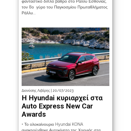
φανταστικό διπλό βάθρο στο Ράλλυ Εσθονίας,
τον 8ο γύρο του Παγκοσμίου Πρωταθλήματος
Ράλλυ...
Διονύσης Λιβέρης
| 20/07/2023
Η Hyundai κυριαρχεί στα
Auto Express New Car
Awards
• Το ολοκαίνουριο Hyundai KONA
ανακηρύχθηκε Αυτοκίνητο της Χρονιάς στα