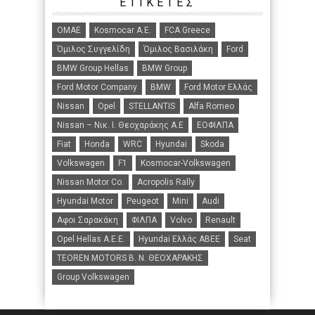
ΕΤΙΚΈΤΕΣ
ΟΜΑΕ
Kosmocar Α.Ε.
FCA Greece
Όμιλος Συγγελίδη
Όμιλος Βασιλάκη
Ford
BMW Group Hellas
BMW Group
Ford Motor Company
BMW
Ford Motor Ελλάς
Nissan
Opel
STELLANTIS
Alfa Romeo
Nissan – Νικ. Ι. Θεοχαράκης Α.Ε
ΕΟΦΙΛΠΑ
Fiat
Honda
WRC
Hyundai
Skoda
Volkswagen
F1
Kosmocar-Volkswagen
Nissan Motor Co.
Acropolis Rally
Hyundai Motor
Peugeot
Mini
Audi
Αφοι Σαρακάκη
ΦΙΛΠΑ
Volvo
Renault
Opel Hellas A.E.E.
Hyundai Ελλάς ΑΒΕΕ
Seat
TEOREN MOTORS B. N. ΘΕΟΧΑΡΑΚΗΣ
Group Volkswagen