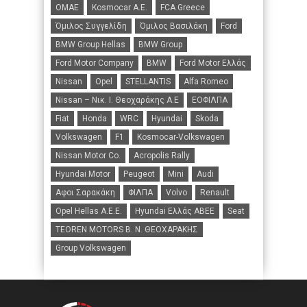
ΟΜΑΕ
Kosmocar Α.Ε.
FCA Greece
Όμιλος Συγγελίδη
Όμιλος Βασιλάκη
Ford
BMW Group Hellas
BMW Group
Ford Motor Company
BMW
Ford Motor Ελλάς
Nissan
Opel
STELLANTIS
Alfa Romeo
Nissan – Νικ. Ι. Θεοχαράκης Α.Ε
ΕΟΦΙΛΠΑ
Fiat
Honda
WRC
Hyundai
Skoda
Volkswagen
F1
Kosmocar-Volkswagen
Nissan Motor Co.
Acropolis Rally
Hyundai Motor
Peugeot
Mini
Audi
Αφοι Σαρακάκη
ΦΙΛΠΑ
Volvo
Renault
Opel Hellas A.E.E.
Hyundai Ελλάς ΑΒΕΕ
Seat
TEOREN MOTORS B. N. ΘΕΟΧΑΡΑΚΗΣ
Group Volkswagen