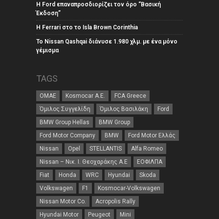
Η Ford επαναπροσδιορίζει τον όρο “Βασική
Έκδοση”
Η Ferrari στο το Isla Brown Corinthia
Το Nissan Qashqai διάνυσε 1.980 χλμ. με ένα μόνο
γέμισμα
TAGS
ΟΜΑΕ
Kosmocar Α.Ε.
FCA Greece
Όμιλος Συγγελίδη
Όμιλος Βασιλάκη
Ford
BMW Group Hellas
BMW Group
Ford Motor Company
BMW
Ford Motor Ελλάς
Nissan
Opel
STELLANTIS
Alfa Romeo
Nissan – Νικ. Ι. Θεοχαράκης Α.Ε
ΕΟΦΙΛΠΑ
Fiat
Honda
WRC
Hyundai
Skoda
Volkswagen
F1
Kosmocar-Volkswagen
Nissan Motor Co.
Acropolis Rally
Hyundai Motor
Peugeot
Mini