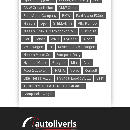
BMW Group Hellas
BMW Group
Ford Motor Company
BMW
Ford Motor Ελλάς
Nissan
Opel
STELLANTIS
Alfa Romeo
Nissan – Νικ. Ι. Θεοχαράκης Α.Ε
ΕΟΦΙΛΠΑ
Fiat
Honda
WRC
Hyundai
Skoda
Volkswagen
F1
Kosmocar-Volkswagen
Nissan Motor Co.
Acropolis Rally
Hyundai Motor
Peugeot
Mini
Audi
Αφοι Σαρακάκη
ΦΙΛΠΑ
Volvo
Renault
Opel Hellas A.E.E.
Hyundai Ελλάς ΑΒΕΕ
Seat
TEOREN MOTORS B. N. ΘΕΟΧΑΡΑΚΗΣ
Group Volkswagen