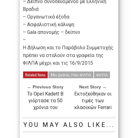
– Δείπνο συνοδευόμενοo με Ελληνική
Βραδιά
– Οργανωτικά έξοδα
– Ασφαλιστική κάλυψη
– Gala απονομής – δείπνο
–
Η Δήλωση και το Παράβολο Συμμετοχής
πρέπει να σταλούν στα γραφεία της
ΦΙΛΠΑ μέχρι και τις 16/9/2015
Related Items
44ο Διεθνές Ράλι ΦΙΛΠΑ
ΦΙΛΠΑ
← Previous Story
Next Story →
Το Opel Kadett B
Εκτοξεύθηκαν οι
γιόρτασε τα 50
τιμές των
χρόνια του
κλασικών Ferrari
YOU MAY ALSO LIKE...