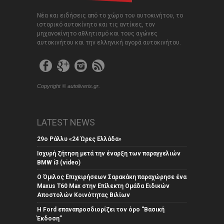
Νέα και ειδήσεις από το χώρο του αυτοκινήτου, το
ιστορικό αυτοκίνητο και τις αντίκες, τον
μηχανοκίνητο αθλητισμό και τους αγώνες
αυτοκινήτου και την ελληνική αγορά αυτοκινήτου.
Copyright © autoliveris.gr.
LATEST NEWS
29ο Ράλλυ «24 Ώρες Ελλάδα»
Ισχυρή ζήτηση μετά την έναρξη των παραγγελιών
BMW i3 (video)
Ο Όμιλος Επιχειρήσεων Σαρακάκη παραχώρησε ένα
Maxus T60 Max στην Επίλεκτη Ομάδα Ειδικών
Αποστολών Κοινότητας Βιλίων
Η Ford επαναπροσδιορίζει τον όρο “Βασική
Έκδοση”