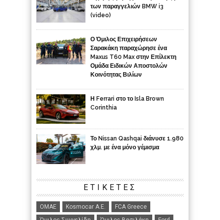
των παραγγελιών BMW i3
(video)
Ο Όμιλος Επιχειρήσεων
Σαρακάκη παραχώρησε ένα
Maxus T60 Max στην Επίλεκτη
Ομάδα Ειδικών Αποστολών
Κοινότητας Βιλίων
Η Ferrari στο το Isla Brown
Corinthia
Το Nissan Qashqai διάνυσε 1.980
χλμ. με ένα μόνο γέμισμα
ΕΤΙΚΈΤΕΣ
ΟΜΑΕ
Kosmocar Α.Ε.
FCA Greece
Όμιλος Συγγελίδη
Όμιλος Βασιλάκη
Ford