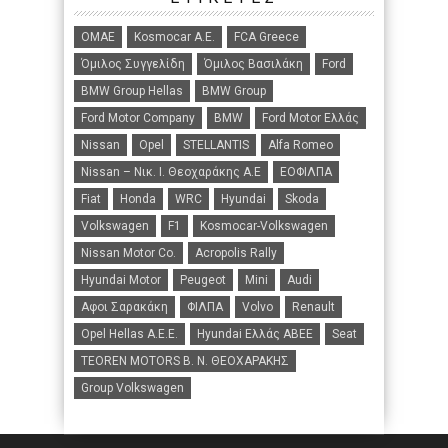
ΟΜΑΕ
Kosmocar Α.Ε.
FCA Greece
Όμιλος Συγγελίδη
Όμιλος Βασιλάκη
Ford
BMW Group Hellas
BMW Group
Ford Motor Company
BMW
Ford Motor Ελλάς
Nissan
Opel
STELLANTIS
Alfa Romeo
Nissan – Νικ. Ι. Θεοχαράκης Α.Ε
ΕΟΦΙΛΠΑ
Fiat
Honda
WRC
Hyundai
Skoda
Volkswagen
F1
Kosmocar-Volkswagen
Nissan Motor Co.
Acropolis Rally
Hyundai Motor
Peugeot
Mini
Audi
Αφοι Σαρακάκη
ΦΙΛΠΑ
Volvo
Renault
Opel Hellas A.E.E.
Hyundai Ελλάς ΑΒΕΕ
Seat
TEOREN MOTORS B. N. ΘΕΟΧΑΡΑΚΗΣ
Group Volkswagen