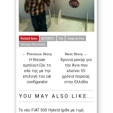
Related Items
AUTOBEST
Fiat
Tango en Eros
Μέγαρο Μουσικής
← Previous Story
Next Story →
H Nissan
Χρονιά ρεκόρ για
εμπλουτίζει το
την Avis που
site της με την
κλείνει 55
επιλογή του car
χρόνια πορείας
configurator
στην Ελλάδα
YOU MAY ALSO LIKE...
To νέο FIAT 500 Hybrid ήρθε με τιμή