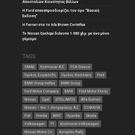
Αποστολών Κοινότητας Βιλίων
Η Ford επαναπροσδιορίζει τον όρο “Βασική
Έκδοση”
Η Ferrari στο το Isla Brown Corinthia
Το Nissan Qashqai διάνυσε 1.980 χλμ. με ένα μόνο
γέμισμα
TAGS
ΟΜΑΕ
Kosmocar Α.Ε.
FCA Greece
Όμιλος Συγγελίδη
Όμιλος Βασιλάκη
Ford
BMW Group Hellas
BMW Group
Ford Motor Company
BMW
Ford Motor Ελλάς
Nissan
Opel
STELLANTIS
Alfa Romeo
Nissan – Νικ. Ι. Θεοχαράκης Α.Ε
ΕΟΦΙΛΠΑ
Fiat
Honda
WRC
Hyundai
Skoda
Volkswagen
F1
Kosmocar-Volkswagen
Nissan Motor Co.
Acropolis Rally