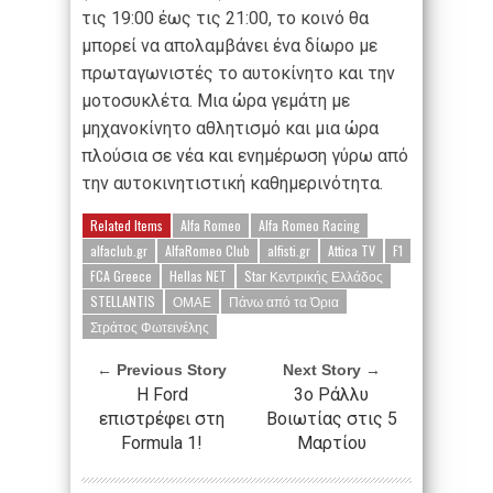
τις 19:00 έως τις 21:00, το κοινό θα
μπορεί να απολαμβάνει ένα δίωρο με
πρωταγωνιστές το αυτοκίνητο και την
μοτοσυκλέτα. Μια ώρα γεμάτη με
μηχανοκίνητο αθλητισμό και μια ώρα
πλούσια σε νέα και ενημέρωση γύρω από
την αυτοκινητιστική καθημερινότητα.
Related Items
Alfa Romeo
Alfa Romeo Racing
alfaclub.gr
AlfaRomeo Club
alfisti.gr
Attica TV
F1
FCA Greece
Hellas NET
Star Κεντρικής Ελλάδος
STELLANTIS
ΟΜΑΕ
Πάνω από τα Όρια
Στράτος Φωτεινέλης
← Previous Story
Next Story →
Η Ford
3ο Ράλλυ
επιστρέφει στη
Βοιωτίας στις 5
Formula 1!
Μαρτίου