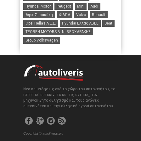
Hyundai Motor
Peugeot
Mini
Audi
Αφοι Σαρακάκη
ΦΙΛΠΑ
Volvo
Renault
Opel Hellas A.E.E.
Hyundai Ελλάς ΑΒΕΕ
Seat
TEOREN MOTORS B. N. ΘΕΟΧΑΡΑΚΗΣ
Group Volkswagen
Νέα και ειδήσεις από το χώρο του αυτοκινήτου, το
ιστορικό αυτοκίνητο και τις αντίκες, τον
μηχανοκίνητο αθλητισμό και τους αγώνες
αυτοκινήτου και την ελληνική αγορά αυτοκινήτου.
Copyright © autoliveris.gr.