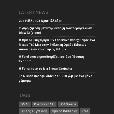
LATEST NEWS
29ο Ράλλυ «24 Ώρες Ελλάδα»
Ισχυρή ζήτηση μετά την έναρξη των παραγγελιών
BMW i3 (video)
Ο Όμιλος Επιχειρήσεων Σαρακάκη παραχώρησε ένα
Maxus T60 Max στην Επίλεκτη Ομάδα Ειδικών
Αποστολών Κοινότητας Βιλίων
Η Ford επαναπροσδιορίζει τον όρο “Βασική
Έκδοση”
Η Ferrari στο το Isla Brown Corinthia
Το Nissan Qashqai διάνυσε 1.980 χλμ. με ένα μόνο
γέμισμα
TAGS
ΟΜΑΕ
Kosmocar Α.Ε.
FCA Greece
Όμιλος Συγγελίδη
Όμιλος Βασιλάκη
Ford