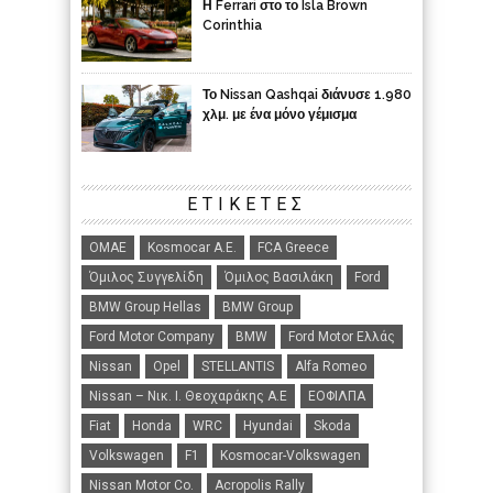
Η Ferrari στο το Isla Brown
Corinthia
Το Nissan Qashqai διάνυσε 1.980
χλμ. με ένα μόνο γέμισμα
ΕΤΙΚΈΤΕΣ
ΟΜΑΕ
Kosmocar Α.Ε.
FCA Greece
Όμιλος Συγγελίδη
Όμιλος Βασιλάκη
Ford
BMW Group Hellas
BMW Group
Ford Motor Company
BMW
Ford Motor Ελλάς
Nissan
Opel
STELLANTIS
Alfa Romeo
Nissan – Νικ. Ι. Θεοχαράκης Α.Ε
ΕΟΦΙΛΠΑ
Fiat
Honda
WRC
Hyundai
Skoda
Volkswagen
F1
Kosmocar-Volkswagen
Nissan Motor Co.
Acropolis Rally