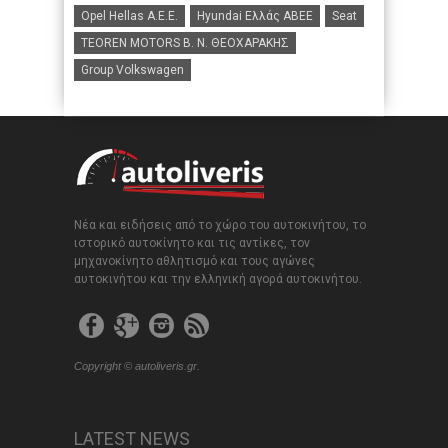
Opel Hellas A.E.E.
Hyundai Ελλάς ΑΒΕΕ
Seat
TEOREN MOTORS B. N. ΘΕΟΧΑΡΑΚΗΣ
Group Volkswagen
Νέα και ειδήσεις από το χώρο του αυτοκινήτου, το
ιστορικό αυτοκίνητο και τις αντίκες, τον
μηχανοκίνητο αθλητισμό και τους αγώνες
αυτοκινήτου και την ελληνική αγορά αυτοκινήτου.
Copyright © autoliveris.gr.
LATEST NEWS