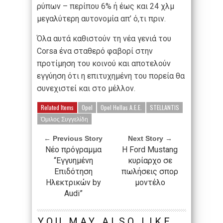
ρύπων – περίπου 6% ή έως και 24 χλμ
μεγαλύτερη αυτονομία απ’ ό,τι πριν.
Όλα αυτά καθιστούν τη νέα γενιά του
Corsa ένα σταθερό φαβορί στην
προτίμηση του κοινού και αποτελούν
εγγύηση ότι η επιτυχημένη του πορεία θα
συνεχιστεί και στο μέλλον.
Related Items
Opel
Opel Hellas A.E.E.
STELLANTIS
Όμιλος Συγγελίδη
← Previous Story
Next Story →
Νέο πρόγραμμα
Η Ford Mustang
“Εγγυημένη
κυρίαρχο σε
Επιδότηση
πωλήσεις σπορ
Ηλεκτρικών by
μοντέλο
Audi”
YOU MAY ALSO LIKE...