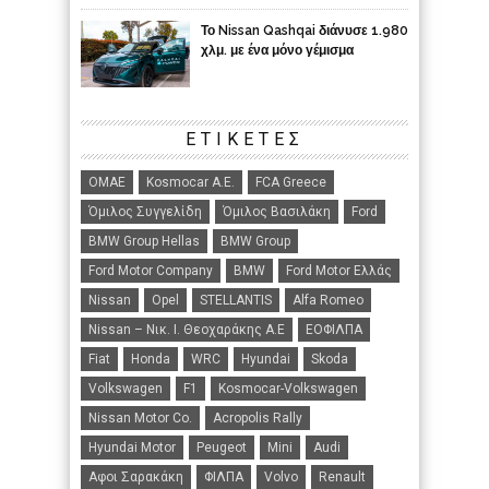
Το Nissan Qashqai διάνυσε 1.980
χλμ. με ένα μόνο γέμισμα
ΕΤΙΚΈΤΕΣ
ΟΜΑΕ
Kosmocar Α.Ε.
FCA Greece
Όμιλος Συγγελίδη
Όμιλος Βασιλάκη
Ford
BMW Group Hellas
BMW Group
Ford Motor Company
BMW
Ford Motor Ελλάς
Nissan
Opel
STELLANTIS
Alfa Romeo
Nissan – Νικ. Ι. Θεοχαράκης Α.Ε
ΕΟΦΙΛΠΑ
Fiat
Honda
WRC
Hyundai
Skoda
Volkswagen
F1
Kosmocar-Volkswagen
Nissan Motor Co.
Acropolis Rally
Hyundai Motor
Peugeot
Mini
Audi
Αφοι Σαρακάκη
ΦΙΛΠΑ
Volvo
Renault