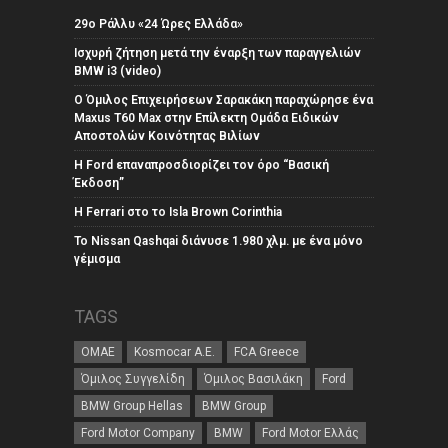
29ο Ράλλυ «24 Ώρες Ελλάδα»
Ισχυρή ζήτηση μετά την έναρξη των παραγγελιών
BMW i3 (video)
Ο Όμιλος Επιχειρήσεων Σαρακάκη παραχώρησε ένα
Maxus T60 Max στην Επίλεκτη Ομάδα Ειδικών
Αποστολών Κοινότητας Βιλίων
Η Ford επαναπροσδιορίζει τον όρο “Βασική
Έκδοση”
Η Ferrari στο το Isla Brown Corinthia
Το Nissan Qashqai διάνυσε 1.980 χλμ. με ένα μόνο
γέμισμα
TAGS
ΟΜΑΕ
Kosmocar Α.Ε.
FCA Greece
Όμιλος Συγγελίδη
Όμιλος Βασιλάκη
Ford
BMW Group Hellas
BMW Group
Ford Motor Company
BMW
Ford Motor Ελλάς