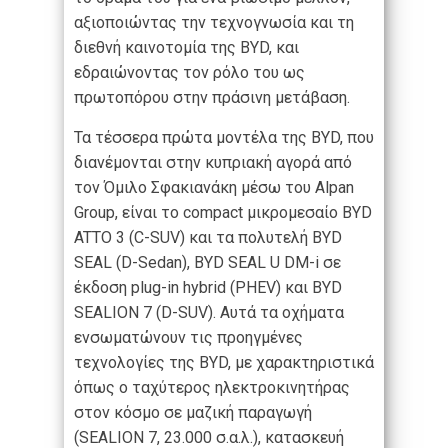
αξιοποιώντας την τεχνογνωσία και τη
διεθνή καινοτομία της BYD, και
εδραιώνοντας τον ρόλο του ως
πρωτοπόρου στην πράσινη μετάβαση.
Τα τέσσερα πρώτα μοντέλα της BYD, που
διανέμονται στην κυπριακή αγορά από
τον Όμιλο Σφακιανάκη μέσω του Alpan
Group, είναι το compact μικρομεσαίο BYD
ATTO 3 (C-SUV) και τα πολυτελή BYD
SEAL (D-Sedan), ΒΥD SEAL U DM-i σε
έκδοση plug-in hybrid (PHEV) και BYD
SEALION 7 (D-SUV). Αυτά τα οχήματα
ενσωματώνουν τις προηγμένες
τεχνολογίες της BYD, με χαρακτηριστικά
όπως ο ταχύτερος ηλεκτροκινητήρας
στον κόσμο σε μαζική παραγωγή
(SEALION 7, 23.000 σ.α.λ.), κατασκευή