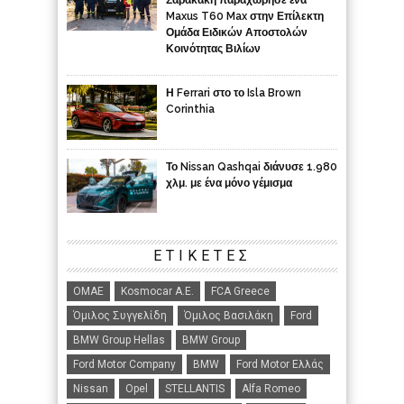
Σαρακάκη παραχώρησε ένα
Maxus T60 Max στην Επίλεκτη
Ομάδα Ειδικών Αποστολών
Κοινότητας Βιλίων
Η Ferrari στο το Isla Brown
Corinthia
Το Nissan Qashqai διάνυσε 1.980
χλμ. με ένα μόνο γέμισμα
ΕΤΙΚΈΤΕΣ
ΟΜΑΕ
Kosmocar Α.Ε.
FCA Greece
Όμιλος Συγγελίδη
Όμιλος Βασιλάκη
Ford
BMW Group Hellas
BMW Group
Ford Motor Company
BMW
Ford Motor Ελλάς
Nissan
Opel
STELLANTIS
Alfa Romeo