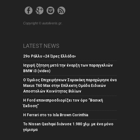
Copyright © autoliveris.gr.
LATEST NEWS
29ο Ράλλυ «24 Ώρες Ελλάδα»
Ισχυρή ζήτηση μετά την έναρξη των παραγγελιών
BMW i3 (video)
Ο Όμιλος Επιχειρήσεων Σαρακάκη παραχώρησε ένα
Maxus T60 Max στην Επίλεκτη Ομάδα Ειδικών
Αποστολών Κοινότητας Βιλίων
Η Ford επαναπροσδιορίζει τον όρο “Βασική
Έκδοση”
Η Ferrari στο το Isla Brown Corinthia
Το Nissan Qashqai διάνυσε 1.980 χλμ. με ένα μόνο
γέμισμα