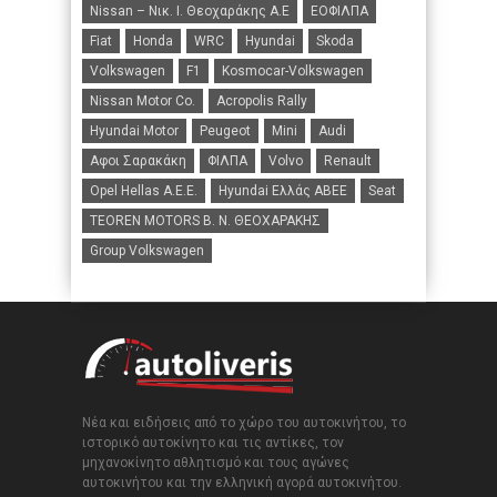
Nissan – Νικ. Ι. Θεοχαράκης Α.Ε
ΕΟΦΙΛΠΑ
Fiat
Honda
WRC
Hyundai
Skoda
Volkswagen
F1
Kosmocar-Volkswagen
Nissan Motor Co.
Acropolis Rally
Hyundai Motor
Peugeot
Mini
Audi
Αφοι Σαρακάκη
ΦΙΛΠΑ
Volvo
Renault
Opel Hellas A.E.E.
Hyundai Ελλάς ΑΒΕΕ
Seat
TEOREN MOTORS B. N. ΘΕΟΧΑΡΑΚΗΣ
Group Volkswagen
Νέα και ειδήσεις από το χώρο του αυτοκινήτου, το
ιστορικό αυτοκίνητο και τις αντίκες, τον
μηχανοκίνητο αθλητισμό και τους αγώνες
αυτοκινήτου και την ελληνική αγορά αυτοκινήτου.