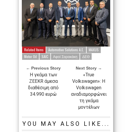
Related Items
Automotive Solutions A.E.
MAXUS
Motor Oil
SAIC
Αφοί Σαρακάκη
ΔΕΘ
← Previous Story
Next Story →
Η γκάμα των
«True
ZEEKR άμεσα
Volkswagen»: Η
διαθέσιμη από
Volkswagen
34.990 ευρώ
αναδιαμορφώνει
τη γκάμα
μοντέλων
YOU MAY ALSO LIKE...