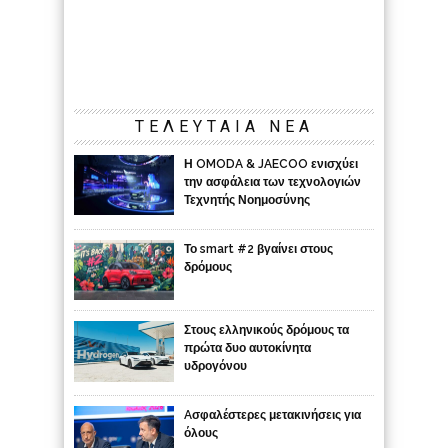
ΤΕΛΕΥΤΑΙΑ ΝΕΑ
Η OMODA & JAECOO ενισχύει
την ασφάλεια των τεχνολογιών
Τεχνητής Νοημοσύνης
Το smart #2 βγαίνει στους
δρόμους
Στους ελληνικούς δρόμους τα
πρώτα δυο αυτοκίνητα
υδρογόνου
Aσφαλέστερες μετακινήσεις για
όλους