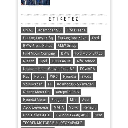
ΕΤΙΚΈΤΕΣ
ΟΜΑΕ
Kosmocar Α.Ε.
FCA Greece
Όμιλος Συγγελίδη
Όμιλος Βασιλάκη
Ford
BMW Group Hellas
BMW Group
Ford Motor Company
BMW
Ford Motor Ελλάς
Nissan
Opel
STELLANTIS
Alfa Romeo
Nissan – Νικ. Ι. Θεοχαράκης Α.Ε
ΕΟΦΙΛΠΑ
Fiat
Honda
WRC
Hyundai
Skoda
Volkswagen
F1
Kosmocar-Volkswagen
Nissan Motor Co.
Acropolis Rally
Hyundai Motor
Peugeot
Mini
Audi
Αφοι Σαρακάκη
ΦΙΛΠΑ
Volvo
Renault
Opel Hellas A.E.E.
Hyundai Ελλάς ΑΒΕΕ
Seat
TEOREN MOTORS B. N. ΘΕΟΧΑΡΑΚΗΣ