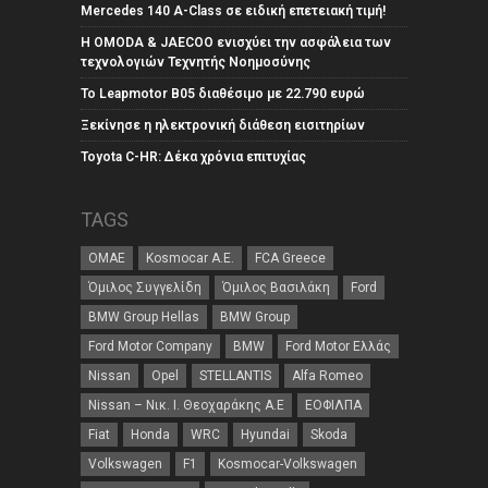
Mercedes 140 A-Class σε ειδική επετειακή τιμή!
Η OMODA & JAECOO ενισχύει την ασφάλεια των
τεχνολογιών Τεχνητής Νοημοσύνης
Το Leapmotor B05 διαθέσιμο με 22.790 ευρώ
Ξεκίνησε η ηλεκτρονική διάθεση εισιτηρίων
Toyota C-HR: Δέκα χρόνια επιτυχίας
TAGS
ΟΜΑΕ
Kosmocar Α.Ε.
FCA Greece
Όμιλος Συγγελίδη
Όμιλος Βασιλάκη
Ford
BMW Group Hellas
BMW Group
Ford Motor Company
BMW
Ford Motor Ελλάς
Nissan
Opel
STELLANTIS
Alfa Romeo
Nissan – Νικ. Ι. Θεοχαράκης Α.Ε
ΕΟΦΙΛΠΑ
Fiat
Honda
WRC
Hyundai
Skoda
Volkswagen
F1
Kosmocar-Volkswagen