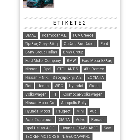
ΕΤΙΚΈΤΕΣ
ΟΜΑΕ
Kosmocar Α.Ε.
FCA Greece
Όμιλος Συγγελίδη
Όμιλος Βασιλάκη
Ford
BMW Group Hellas
BMW Group
Ford Motor Company
BMW
Ford Motor Ελλάς
Nissan
Opel
STELLANTIS
Alfa Romeo
Nissan – Νικ. Ι. Θεοχαράκης Α.Ε
ΕΟΦΙΛΠΑ
Fiat
Honda
WRC
Hyundai
Skoda
Volkswagen
F1
Kosmocar-Volkswagen
Nissan Motor Co.
Acropolis Rally
Hyundai Motor
Peugeot
Mini
Audi
Αφοι Σαρακάκη
ΦΙΛΠΑ
Volvo
Renault
Opel Hellas A.E.E.
Hyundai Ελλάς ΑΒΕΕ
Seat
TEOREN MOTORS B. N. ΘΕΟΧΑΡΑΚΗΣ