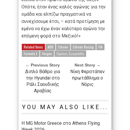
Οπότε, ήταν ένας καλός αγώνας για την
ομάδα και ελπίζω πραγματικά να
συνεχίσουμε έτσι, – κατά προτίμηση με
εμένα να έχω έναν καλύτερο αγώνα την
επόμενη φορά στο Μεξικό!»
Related Items
ABB
Citroën
Citroën Racing
FIA
Formula E
Vergne
Όμιλος Συγγελίδη
← Previous Story
Next Story →
Διπλό Βάθρο για
Νίκη Φερστάπεν
την Hyundai στο
πρωτάθλημα ο
Ράλι Σαουδικής
Νόρις
Αραβίας
YOU MAY ALSO LIKE...
Η MG Motor Greece στο Athens Flying
Week 2026