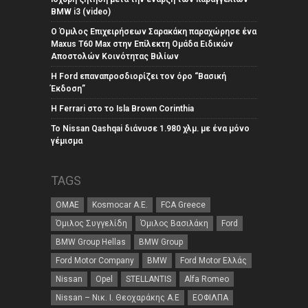
BMW i3 (video)
Ο Όμιλος Επιχειρήσεων Σαρακάκη παραχώρησε ένα
Maxus T60 Max στην Επίλεκτη Ομάδα Ειδικών
Αποστολών Κοινότητας Βιλίων
Η Ford επαναπροσδιορίζει τον όρο “Βασική
Έκδοση”
Η Ferrari στο το Isla Brown Corinthia
Το Nissan Qashqai διάνυσε 1.980 χλμ. με ένα μόνο
γέμισμα
TAGS
ΟΜΑΕ
Kosmocar Α.Ε.
FCA Greece
Όμιλος Συγγελίδη
Όμιλος Βασιλάκη
Ford
BMW Group Hellas
BMW Group
Ford Motor Company
BMW
Ford Motor Ελλάς
Nissan
Opel
STELLANTIS
Alfa Romeo
Nissan – Νικ. Ι. Θεοχαράκης Α.Ε
ΕΟΦΙΛΠΑ