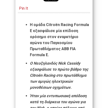
Pin It
Η ομάδα
Citro
ë
n
Racing
Formula
E
εξασφάλισε μία επίδοση
ορόσημο στον εναρκτήριο
αγώνα του Παγκοσμίου
Πρωταθλήματος
ABB
FIA
Formula
E
.
Ο Νεοζηλανδός Nick Cassidy
εξασφάλισε το πρώτο βάθρο της
Citroën Racing στο πρωτάθλημα
των αμιγώς ηλεκτρικών
μονοθέσιων οχημάτων.
Ήταν μία εντυπωσιακή απόδοση
κατά τη διάρκεια του αγώνα για
τον Nick, ο οποίος πάλεψε από