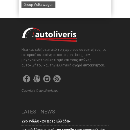
Group Volkswagen
Νέα και ειδήσεις από το χώρο του αυτοκινήτου, το
ιστορικό αυτοκίνητο και τις αντίκες, τον
μηχανοκίνητο αθλητισμό και τους αγώνες
αυτοκινήτου και την ελληνική αγορά αυτοκινήτου.
Copyright © autoliveris.gr.
LATEST NEWS
29ο Ράλλυ «24 Ώρες Ελλάδα»
Ισχυρή ζήτηση μετά την έναρξη των παραγγελιών