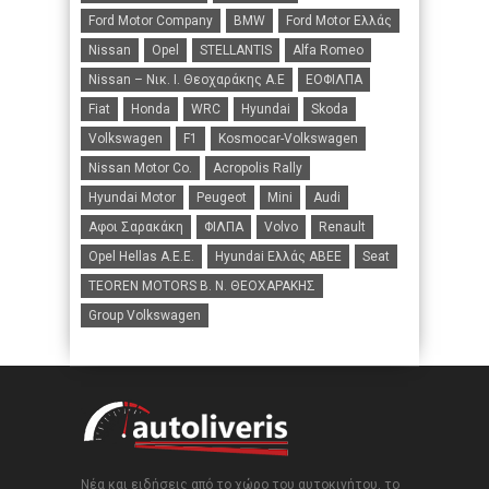
Ford Motor Company
BMW
Ford Motor Ελλάς
Nissan
Opel
STELLANTIS
Alfa Romeo
Nissan – Νικ. Ι. Θεοχαράκης Α.Ε
ΕΟΦΙΛΠΑ
Fiat
Honda
WRC
Hyundai
Skoda
Volkswagen
F1
Kosmocar-Volkswagen
Nissan Motor Co.
Acropolis Rally
Hyundai Motor
Peugeot
Mini
Audi
Αφοι Σαρακάκη
ΦΙΛΠΑ
Volvo
Renault
Opel Hellas A.E.E.
Hyundai Ελλάς ΑΒΕΕ
Seat
TEOREN MOTORS B. N. ΘΕΟΧΑΡΑΚΗΣ
Group Volkswagen
Νέα και ειδήσεις από το χώρο του αυτοκινήτου, το