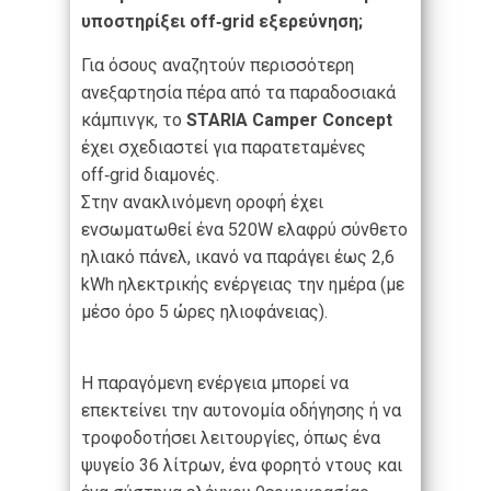
υποστηρίξει off‑grid εξερεύνηση;
Για όσους αναζητούν περισσότερη
ανεξαρτησία πέρα από τα παραδοσιακά
κάμπινγκ, το
STARIA Camper Concept
έχει σχεδιαστεί για παρατεταμένες
off‑grid διαμονές.
Στην ανακλινόμενη οροφή έχει
ενσωματωθεί ένα 520W ελαφρύ σύνθετο
ηλιακό πάνελ, ικανό να παράγει έως 2,6
kWh ηλεκτρικής ενέργειας την ημέρα (με
μέσο όρο 5 ώρες ηλιοφάνειας).
Η παραγόμενη ενέργεια μπορεί να
επεκτείνει την αυτονομία οδήγησης ή να
τροφοδοτήσει λειτουργίες, όπως ένα
ψυγείο 36 λίτρων, ένα φορητό ντους και