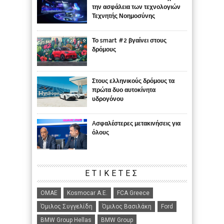
την ασφάλεια των τεχνολογιών
Τεχνητής Νοημοσύνης
Το smart #2 βγαίνει στους
δρόμους
Στους ελληνικούς δρόμους τα
πρώτα δυο αυτοκίνητα
υδρογόνου
Aσφαλέστερες μετακινήσεις για
όλους
ΕΤΙΚΈΤΕΣ
ΟΜΑΕ
Kosmocar Α.Ε.
FCA Greece
Όμιλος Συγγελίδη
Όμιλος Βασιλάκη
Ford
BMW Group Hellas
BMW Group