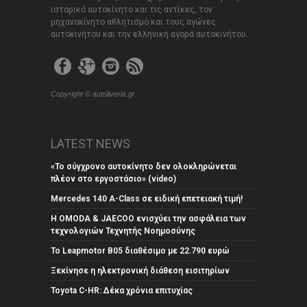
ιστορικό αυτοκίνητο και τις αντίκες, τον
μηχανοκίνητο αθλητισμό και τους αγώνες
αυτοκινήτου και την ελληνική αγορά αυτοκινήτου.
Copyright © autoliveris.gr.
LATEST NEWS
«Το σύγχρονο αυτοκίνητο δεν ολοκληρώνεται
πλέον στο εργοστάσιο» (video)
Mercedes 140 A-Class σε ειδική επετειακή τιμή!
Η OMODA & JAECOO ενισχύει την ασφάλεια των
τεχνολογιών Τεχνητής Νοημοσύνης
Το Leapmotor B05 διαθέσιμο με 22.790 ευρώ
Ξεκίνησε η ηλεκτρονική διάθεση εισιτηρίων
Toyota C-HR: Δέκα χρόνια επιτυχίας