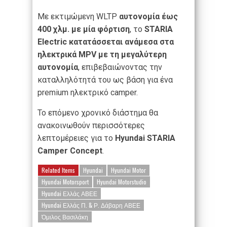
Με εκτιμώμενη WLTP
αυτονομία έως
400 χλμ. με μία φόρτιση
, το
STARIA
Electric κατατάσσεται ανάμεσα στα
ηλεκτρικά MPV με τη μεγαλύτερη
αυτονομία
, επιβεβαιώνοντας την
καταλληλότητά του ως βάση για ένα
premium ηλεκτρικό camper.
Το επόμενο χρονικό διάστημα θα
ανακοινωθούν περισσότερες
λεπτομέρειες για το
Hyundai STARIA
Camper Concept
.
Related Items
Hyundai
Hyundai Motor
Hyundai Motorsport
Hyundai Motorstudio
Hyundai Ελλάς ΑΒΕΕ
Hyundai Ελλάς Π. & Ρ. Δάβαρη ΑΒΕΕ
Όμιλος Βασιλάκη