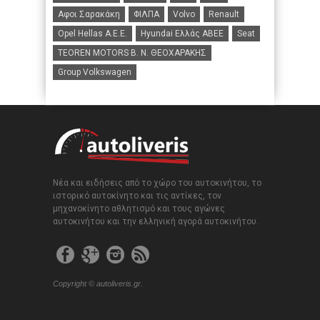
Αφοι Σαρακάκη
ΦΙΛΠΑ
Volvo
Renault
Opel Hellas A.E.E.
Hyundai Ελλάς ΑΒΕΕ
Seat
TEOREN MOTORS B. N. ΘΕΟΧΑΡΑΚΗΣ
Group Volkswagen
Νέα και ειδήσεις από το χώρο του αυτοκινήτου, το
ιστορικό αυτοκίνητο και τις αντίκες, τον
μηχανοκίνητο αθλητισμό και τους αγώνες
αυτοκινήτου και την ελληνική αγορά αυτοκινήτου.
Copyright © autoliveris.gr.