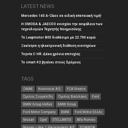
LATEST NEWS
Mercedes 140 A-Class σε ειδική επετειακή τιμή!
Η OMODA & JAECOO ενισχύει την ασφάλεια των
τεχνολογιών Τεχνητής Νοημοσύνης
Το Leapmotor B05 διαθέσιμο με 22.790 ευρώ
Ξεκίνησε η ηλεκτρονική διάθεση εισιτηρίων
Toyota C-HR: Δέκα χρόνια επιτυχίας
Το smart #2 βγαίνει στους δρόμους
TAGS
ΟΜΑΕ
Kosmocar Α.Ε.
FCA Greece
Όμιλος Συγγελίδη
Όμιλος Βασιλάκη
Ford
BMW Group Hellas
BMW Group
Ford Motor Company
BMW
Ford Motor Ελλάς
Nissan
Opel
STELLANTIS
Alfa Romeo
Nissan – Νικ. Ι. Θεοχαράκης Α.Ε
ΕΟΦΙΛΠΑ