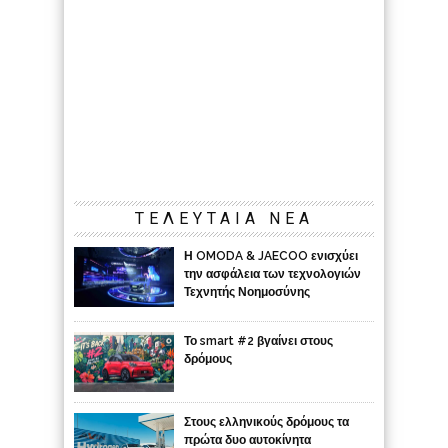
ΤΕΛΕΥΤΑΙΑ ΝΕΑ
Η OMODA & JAECOO ενισχύει
την ασφάλεια των τεχνολογιών
Τεχνητής Νοημοσύνης
Το smart #2 βγαίνει στους
δρόμους
Στους ελληνικούς δρόμους τα
πρώτα δυο αυτοκίνητα