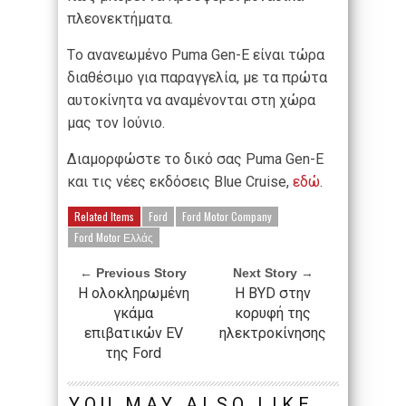
πλεονεκτήματα.
Τo ανανεωμένο Puma Gen-E είναι τώρα
διαθέσιμo για παραγγελία, με τα πρώτα
αυτοκίνητα να αναμένονται στη χώρα
μας τον Ιούνιο.
Διαμορφώστε το δικό σας Puma Gen-E
και τις νέες εκδόσεις Blue Cruise,
εδώ
.
Related Items
Ford
Ford Motor Company
Ford Motor Ελλάς
← Previous Story
Next Story →
Η ολοκληρωμένη
Η BYD στην
γκάμα
κορυφή της
επιβατικών EV
ηλεκτροκίνησης
της Ford
YOU MAY ALSO LIKE...