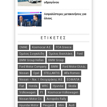
υδρογόνου
Aσφαλέστερες μετακινήσεις για
όλους
ΕΤΙΚΈΤΕΣ
ΟΜΑΕ
Kosmocar Α.Ε.
FCA Greece
Όμιλος Συγγελίδη
Όμιλος Βασιλάκη
Ford
BMW Group Hellas
BMW Group
Ford Motor Company
BMW
Ford Motor Ελλάς
Nissan
Opel
STELLANTIS
Alfa Romeo
Nissan – Νικ. Ι. Θεοχαράκης Α.Ε
ΕΟΦΙΛΠΑ
Fiat
Honda
WRC
Hyundai
Skoda
Volkswagen
F1
Kosmocar-Volkswagen
Nissan Motor Co.
Acropolis Rally
Hyundai Motor
Peugeot
Mini
Audi