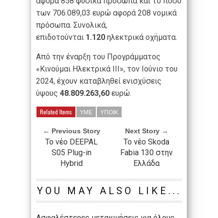
αφορά 858 φυσικά πρόσωπα και το ποσό
των 706.089,03 ευρώ αφορά 208 νομικά
πρόσωπα. Συνολικά,
επιδοτούνται
1.120
ηλεκτρικά οχήματα.
Από την έναρξη του Προγράμματος
«Κινούμαι Ηλεκτρικά ΙΙΙ», τον Ιούνιο του
2024, έχουν καταβληθεί ενισχύσεις
ύψους
48.809.263,60
ευρώ.
Related Items
ΥΜΕ
ΥΠΟΙΚ
← Previous Story
Next Story →
Το νέο DEEPAL
Το νέο Skoda
S05 Plug-in
Fabia 130 στην
Hybrid
Ελλάδα
YOU MAY ALSO LIKE...
Aσφαλέστερες μετακινήσεις για όλους