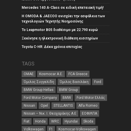
Mercedes 140 A-Class σε ειδική επετειακή τιμή!
Η OMODA & JAECOO ενισχύει την ασφάλεια των
τεχνολογιών Τεχνητής Νοημοσύνης
Το Leapmotor B05 διαθέσιμο με 22.790 ευρώ
Ξεκίνησε η ηλεκτρονική διάθεση εισιτηρίων
Toyota C-HR: Δέκα χρόνια επιτυχίας
TAGS
ΟΜΑΕ
Kosmocar Α.Ε.
FCA Greece
Όμιλος Συγγελίδη
Όμιλος Βασιλάκη
Ford
BMW Group Hellas
BMW Group
Ford Motor Company
BMW
Ford Motor Ελλάς
Nissan
Opel
STELLANTIS
Alfa Romeo
Nissan – Νικ. Ι. Θεοχαράκης Α.Ε
ΕΟΦΙΛΠΑ
Fiat
Honda
WRC
Hyundai
Skoda
Volkswagen
F1
Kosmocar-Volkswagen