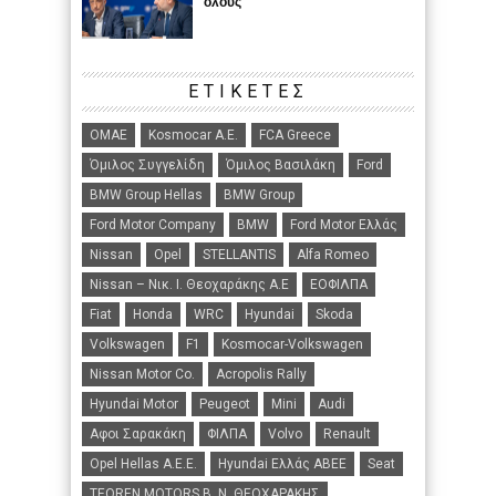
όλους
ΕΤΙΚΈΤΕΣ
ΟΜΑΕ
Kosmocar Α.Ε.
FCA Greece
Όμιλος Συγγελίδη
Όμιλος Βασιλάκη
Ford
BMW Group Hellas
BMW Group
Ford Motor Company
BMW
Ford Motor Ελλάς
Nissan
Opel
STELLANTIS
Alfa Romeo
Nissan – Νικ. Ι. Θεοχαράκης Α.Ε
ΕΟΦΙΛΠΑ
Fiat
Honda
WRC
Hyundai
Skoda
Volkswagen
F1
Kosmocar-Volkswagen
Nissan Motor Co.
Acropolis Rally
Hyundai Motor
Peugeot
Mini
Audi
Αφοι Σαρακάκη
ΦΙΛΠΑ
Volvo
Renault
Opel Hellas A.E.E.
Hyundai Ελλάς ΑΒΕΕ
Seat
TEOREN MOTORS B. N. ΘΕΟΧΑΡΑΚΗΣ