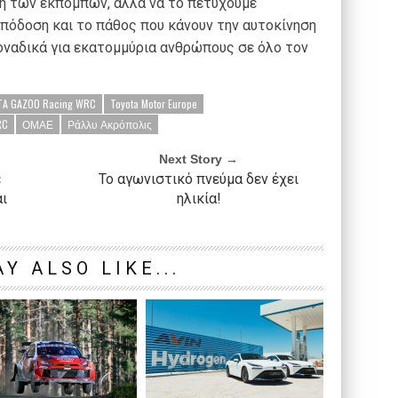
ση των εκπομπών, αλλά να το πετύχουμε
πόδοση και το πάθος που κάνουν την αυτοκίνηση
οναδικά για εκατομμύρια ανθρώπους σε όλο τον
A GAZOO Racing WRC
Toyota Motor Europe
RC
ΟΜΑΕ
Ράλλυ Ακρόπολις
Next Story →
ε
Το αγωνιστικό πνεύμα δεν έχει
ι
ηλικία!
Y ALSO LIKE...