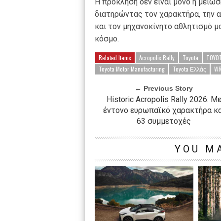
Η πρόκληση δεν είναι μόνο η μείω
διατηρώντας τον χαρακτήρα, την α
και τον μηχανοκίνητο αθλητισμό μ
κόσμο.
Related Items
Acropolis Rally
Toyota
TOYOT
Toyota Motor Manufacturing
Toyota Ελλάς
W
← Previous Story
Historic Acropolis Rally 2026: Μ
έντονο ευρωπαϊκό χαρακτήρα κα
63 συμμετοχές
YOU MA