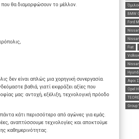
 που θα διαμορφώσουν το μέλλον.
Όμιλο
BMW G
Ford 
Nissa
Nissan
κρόπολις,
Fiat
Volks
Nissan
Hyunda
ολις δεν είναι απλώς μια χορηγική συνεργασία.
Αφοι 
νδεόμαστε βαθιά, γιατί εκφράζει αξίες που
Opel H
οφίας μας: αντοχή, εξέλιξη, τεχνολογική πρόοδο
TEORE
Group
πάντα κάτι περισσότερο από αγώνες για εμάς.
ιδέες, αναπτύσσουμε τεχνολογίες και αποκτούμε
της καθημερινότητας.