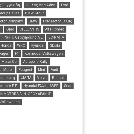
ς Συγγελίδη
Όμιλος Βασιλάκη
Ford
roup Hellas
BMW Group
Motor Company
BMW
Ford Motor Ελλάς
n
Opel
STELLANTIS
Alfa Romeo
 – Νικ. Ι. Θεοχαράκης Α.Ε
ΕΟΦΙΛΠΑ
Honda
WRC
Hyundai
Skoda
wagen
F1
Kosmocar-Volkswagen
 Motor Co.
Acropolis Rally
i Motor
Peugeot
Mini
Audi
Σαρακάκη
ΦΙΛΠΑ
Volvo
Renault
ellas A.E.E.
Hyundai Ελλάς ΑΒΕΕ
Seat
N MOTORS B. N. ΘΕΟΧΑΡΑΚΗΣ
 Volkswagen