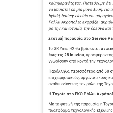
καθημερινότητας. Πιστεύουμε ότι 
να βασιστεί σε μία μόνο λύση. Για 
hybrid, battery‑electric και υδρογό
Ράλλυ Ακρόπολις εκφράζει ακριβώς
με την καινοτομία, την έρευνα και
Στατική παρουσία στο Service Pa
Το GR Yaris H2 θα βρίσκεται
στατικ
έως τις 28 Ιουνίου
, προσφέροντας
γνωρίσουν από κοντά την τεχνολογ
Παράλληλα, περισσότερα από
50 
επιχειρησιακούς, οργανωτικούς και
αναδεικνύοντας τον ρόλο της Toyot
Η Toyota στο ΕΚΟ Ράλλυ Ακρόπολ
Με τη φετινή της παρουσία, η Toyo
πλατφόρμα τεχνολογικής εξέλιξης 