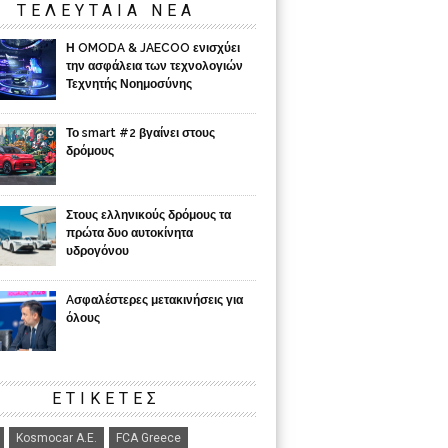
ΤΕΛΕΥΤΑΙΑ ΝΕΑ
Η OMODA & JAECOO ενισχύει
την ασφάλεια των τεχνολογιών
Τεχνητής Νοημοσύνης
Το smart #2 βγαίνει στους
δρόμους
Στους ελληνικούς δρόμους τα
πρώτα δυο αυτοκίνητα
υδρογόνου
Aσφαλέστερες μετακινήσεις για
όλους
ΕΤΙΚΈΤΕΣ
Kosmocar Α.Ε.
FCA Greece