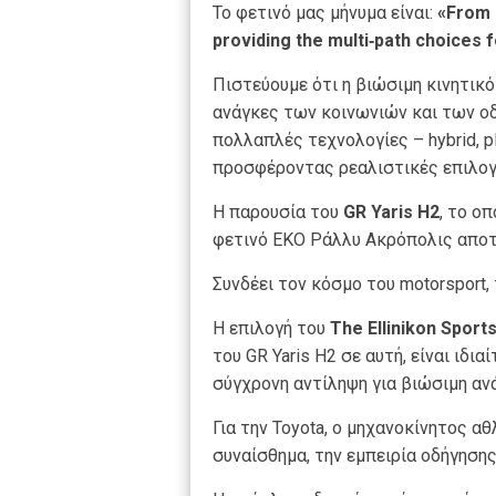
Το φετινό μας μήνυμα είναι:
«From 
providing the multi‑path choices f
Πιστεύουμε ότι η βιώσιμη κινητικό
ανάγκες των κοινωνιών και των οδ
πολλαπλές τεχνολογίες – hybrid, plu
προσφέροντας ρεαλιστικές επιλογέ
Η παρουσία του
GR Yaris H2
, το ο
φετινό ΕΚΟ Ράλλυ Ακρόπολις αποτε
Συνδέει τον κόσμο του motorsport,
Η επιλογή του
The Ellinikon Sport
του GR Yaris Η2 σε αυτή, είναι ιδ
σύγχρονη αντίληψη για βιώσιμη αν
Για την Toyota, ο μηχανοκίνητος α
συναίσθημα, την εμπειρία οδήγησης 