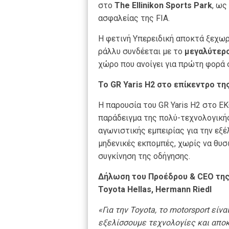
στο
The
Ellinikon Sports Park
, ως
ασφαλείας της FIA.
Η φετινή Υπερειδική αποκτά ξεχωρ
ράλλυ συνδέεται με το
μεγαλύτερο
χώρο που ανοίγει για πρώτη φορά 
Το GR Yaris H2 στο επίκεντρο τη
Η παρουσία του GR Yaris H2 στο Ε
παράδειγμα της πολύ-τεχνολογικής
αγωνιστικής εμπειρίας για την εξ
μηδενικές εκπομπές, χωρίς να θυσι
συγκίνηση της οδήγησης.
Δήλωση του Προέδρου & CEO της 
Toyota Hellas, Hermann Riedl
«Για την Toyota, το motorsport είν
εξελίσσουμε τεχνολογίες και απο