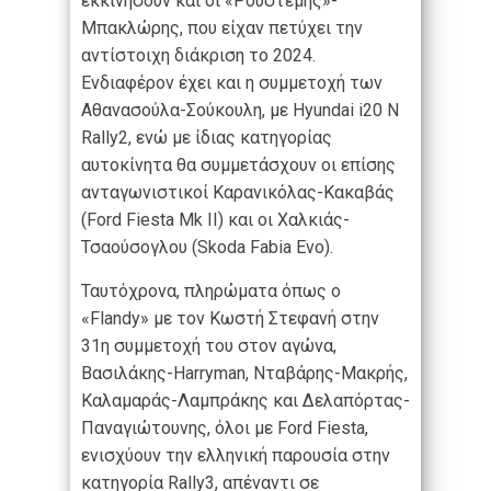
εκκινήσουν και οι «Ρουστέμης»-
Μπακλώρης, που είχαν πετύχει την
αντίστοιχη διάκριση το 2024.
Ενδιαφέρον έχει και η συμμετοχή των
Αθανασούλα-Σούκουλη, με Hyundai i20 N
Rally2, ενώ με ίδιας κατηγορίας
αυτοκίνητα θα συμμετάσχουν οι επίσης
ανταγωνιστικοί Καρανικόλας-Κακαβάς
(Ford Fiesta Mk II) και οι Χαλκιάς-
Τσαούσογλου (Skoda Fabia Evo).
Ταυτόχρονα, πληρώματα όπως ο
«Flandy» με τον Κωστή Στεφανή στην
31
η
συμμετοχή του στον αγώνα,
Βασιλάκης-Harryman, Νταβάρης-Μακρής,
Καλαμαράς-Λαμπράκης και Δελαπόρτας-
Παναγιώτουνης, όλοι με Ford Fiesta,
ενισχύουν την ελληνική παρουσία στην
κατηγορία Rally3, απέναντι σε