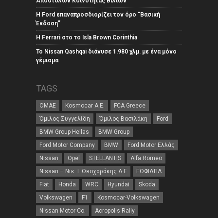
Αποστολών Κοινότητας Βιλίων
Η Ford επαναπροσδιορίζει τον όρο “Βασική
Έκδοση”
Η Ferrari στο το Isla Brown Corinthia
Το Nissan Qashqai διάνυσε 1.980 χλμ. με ένα μόνο
γέμισμα
TAGS
ΟΜΑΕ
Kosmocar Α.Ε.
FCA Greece
Όμιλος Συγγελίδη
Όμιλος Βασιλάκη
Ford
BMW Group Hellas
BMW Group
Ford Motor Company
BMW
Ford Motor Ελλάς
Nissan
Opel
STELLANTIS
Alfa Romeo
Nissan – Νικ. Ι. Θεοχαράκης Α.Ε
ΕΟΦΙΛΠΑ
Fiat
Honda
WRC
Hyundai
Skoda
Volkswagen
F1
Kosmocar-Volkswagen
Nissan Motor Co.
Acropolis Rally