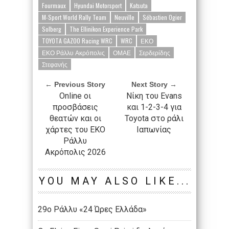
Fourmaux
Hyundai Motorsport
Katsuta
M-Sport World Rally Team
Neuville
Sébastien Ogier
Solberg
The Ellinikon Experience Park
TOYOTA GAZOO Racing WRC
WRC
ΕΚΟ
ΕΚΟ Ράλλυ Ακρόπολις
ΟΜΑΕ
Σερδερίδης
Στεφανής
← Previous Story
Next Story →
Online οι
Νίκη του Evans
προσβάσεις
και 1-2-3-4 για
θεατών και οι
Toyota στο ράλι
χάρτες του EKO
Ιαπωνίας
Ράλλυ
Ακρόπολις 2026
YOU MAY ALSO LIKE...
29ο Ράλλυ «24 Ώρες Ελλάδα»