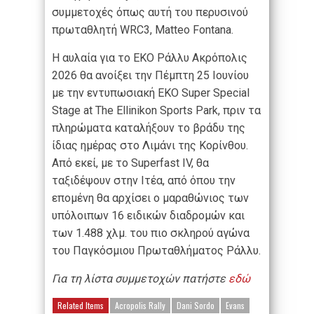
συμμετοχές όπως αυτή του περυσινού
πρωταθλητή WRC3, Matteo Fontana.
Η αυλαία για το EKO Ράλλυ Ακρόπολις
2026 θα ανοίξει την Πέμπτη 25 Ιουνίου
με την εντυπωσιακή ΕΚΟ Super Special
Stage at The Ellinikon Sports Park, πριν τα
πληρώματα καταλήξουν το βράδυ της
ίδιας ημέρας στο Λιμάνι της Κορίνθου.
Από εκεί, με το Superfast IV, θα
ταξιδέψουν στην Ιτέα, από όπου την
επομένη θα αρχίσει ο μαραθώνιος των
υπόλοιπων 16 ειδικών διαδρομών και
των 1.488 χλμ. του πιο σκληρού αγώνα
του Παγκόσμιου Πρωταθλήματος Ράλλυ.
Για τη λίστα συμμετοχών πατήστε
εδώ
Related Items
Acropolis Rally
Dani Sordo
Evans