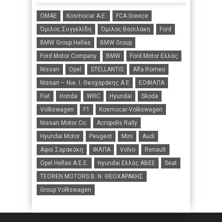
ΟΜΑΕ
Kosmocar Α.Ε.
FCA Greece
Όμιλος Συγγελίδη
Όμιλος Βασιλάκη
Ford
BMW Group Hellas
BMW Group
Ford Motor Company
BMW
Ford Motor Ελλάς
Nissan
Opel
STELLANTIS
Alfa Romeo
Nissan – Νικ. Ι. Θεοχαράκης Α.Ε
ΕΟΦΙΛΠΑ
Fiat
Honda
WRC
Hyundai
Skoda
Volkswagen
F1
Kosmocar-Volkswagen
Nissan Motor Co.
Acropolis Rally
Hyundai Motor
Peugeot
Mini
Audi
Αφοι Σαρακάκη
ΦΙΛΠΑ
Volvo
Renault
Opel Hellas A.E.E.
Hyundai Ελλάς ΑΒΕΕ
Seat
TEOREN MOTORS B. N. ΘΕΟΧΑΡΑΚΗΣ
Group Volkswagen