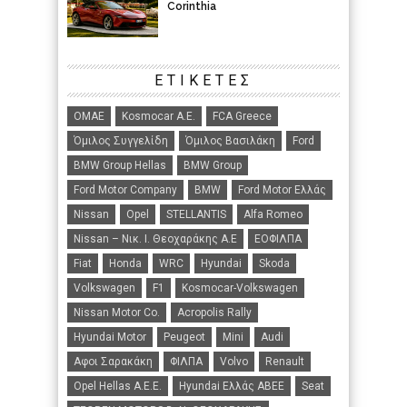
Corinthia
ΕΤΙΚΈΤΕΣ
ΟΜΑΕ
Kosmocar Α.Ε.
FCA Greece
Όμιλος Συγγελίδη
Όμιλος Βασιλάκη
Ford
BMW Group Hellas
BMW Group
Ford Motor Company
BMW
Ford Motor Ελλάς
Nissan
Opel
STELLANTIS
Alfa Romeo
Nissan – Νικ. Ι. Θεοχαράκης Α.Ε
ΕΟΦΙΛΠΑ
Fiat
Honda
WRC
Hyundai
Skoda
Volkswagen
F1
Kosmocar-Volkswagen
Nissan Motor Co.
Acropolis Rally
Hyundai Motor
Peugeot
Mini
Audi
Αφοι Σαρακάκη
ΦΙΛΠΑ
Volvo
Renault
Opel Hellas A.E.E.
Hyundai Ελλάς ΑΒΕΕ
Seat