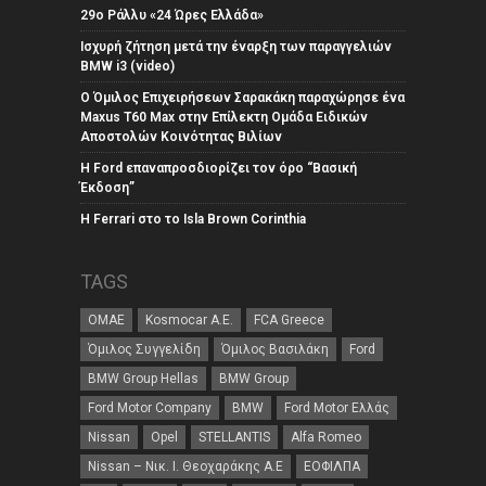
29ο Ράλλυ «24 Ώρες Ελλάδα»
Ισχυρή ζήτηση μετά την έναρξη των παραγγελιών
BMW i3 (video)
Ο Όμιλος Επιχειρήσεων Σαρακάκη παραχώρησε ένα
Maxus T60 Max στην Επίλεκτη Ομάδα Ειδικών
Αποστολών Κοινότητας Βιλίων
Η Ford επαναπροσδιορίζει τον όρο “Βασική
Έκδοση”
Η Ferrari στο το Isla Brown Corinthia
TAGS
ΟΜΑΕ
Kosmocar Α.Ε.
FCA Greece
Όμιλος Συγγελίδη
Όμιλος Βασιλάκη
Ford
BMW Group Hellas
BMW Group
Ford Motor Company
BMW
Ford Motor Ελλάς
Nissan
Opel
STELLANTIS
Alfa Romeo
Nissan – Νικ. Ι. Θεοχαράκης Α.Ε
ΕΟΦΙΛΠΑ