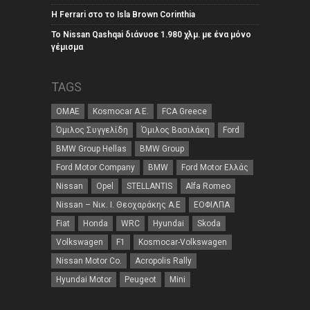
Η Ferrari στο το Isla Brown Corinthia
Το Nissan Qashqai διάνυσε 1.980 χλμ. με ένα μόνο
γέμισμα
TAGS
ΟΜΑΕ
Kosmocar Α.Ε.
FCA Greece
Όμιλος Συγγελίδη
Όμιλος Βασιλάκη
Ford
BMW Group Hellas
BMW Group
Ford Motor Company
BMW
Ford Motor Ελλάς
Nissan
Opel
STELLANTIS
Alfa Romeo
Nissan – Νικ. Ι. Θεοχαράκης Α.Ε
ΕΟΦΙΛΠΑ
Fiat
Honda
WRC
Hyundai
Skoda
Volkswagen
F1
Kosmocar-Volkswagen
Nissan Motor Co.
Acropolis Rally
Hyundai Motor
Peugeot
Mini