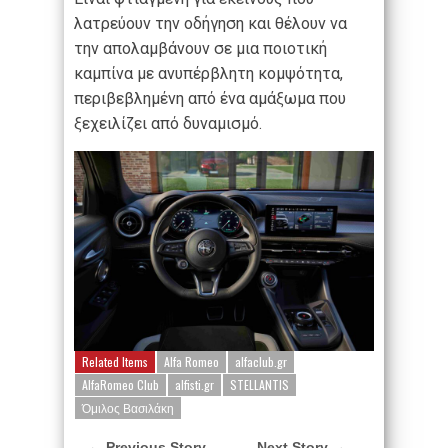
λατρεύουν την οδήγηση και θέλουν να
την απολαμβάνουν σε μια ποιοτική
καμπίνα με ανυπέρβλητη κομψότητα,
περιβεβλημένη από ένα αμάξωμα που
ξεχειλίζει από δυναμισμό.
Related Items
Alfa Romeo
alfaclub.gr
AlfaRomeo Club
alfisti.gr
STELLANTIS
Όμιλος Βασιλάκη
← Previous Story
Next Story →