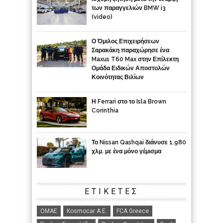
των παραγγελιών BMW i3
(video)
Ο Όμιλος Επιχειρήσεων
Σαρακάκη παραχώρησε ένα
Maxus T60 Max στην Επίλεκτη
Ομάδα Ειδικών Αποστολών
Κοινότητας Βιλίων
Η Ferrari στο το Isla Brown
Corinthia
Το Nissan Qashqai διάνυσε 1.980
χλμ. με ένα μόνο γέμισμα
ΕΤΙΚΈΤΕΣ
ΟΜΑΕ
Kosmocar Α.Ε.
FCA Greece