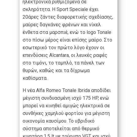
ηλεκτρονικά ρυθμιζόμενα σε
σκληρότητα. Η Sport Speciale έχει
20άρες ζάντες διαφορετικής σχεδίασης,
μαύρες δαγκάνες φρένων και νίκελ
ένθετα στα μαρσπιέ, ενώ το logo Tonale
στο πίσω μέρος είναι επίσης μαύρο. Στο
εσωτερικό τον πρώτο λόγο έχουν οι
επενδύσεις Alcantara, οι λευκές ραφές
στο τιμόνι, το ταμπλό, τα πάνελ των
θυρών, καθώς και τα δίχρωμα
καθίσματα.
Η νέα Alfa Romeo Tonale Ibrida αποδίδει
μέγιστη συνδυασμένη ισχύ 175 HP, ενώ
μπορεί να κινηθεί αμιγώς ηλεκτρικά σε
συνθήκες χαμηλού φορτίου για μέγιστη
οικονομία καυσίμου. Το υβριδικό
σύστημα αποτελείται από θερμικό
κινητήρα 1,5 lt με τούρμπο VGT και ισχύ