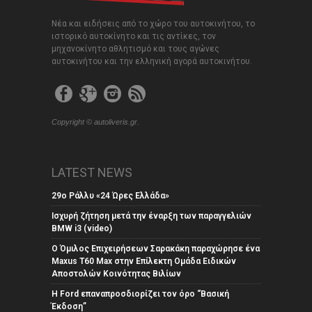
Νέα και ειδήσεις από το χώρο του αυτοκινήτου, το
ιστορικό αυτοκίνητο και τις αντίκες, τον
μηχανοκίνητο αθλητισμό και τους αγώνες
αυτοκινήτου και την ελληνική αγορά αυτοκινήτου.
Copyright © autoliveris.gr.
LATEST NEWS
29ο Ράλλυ «24 Ώρες Ελλάδα»
Ισχυρή ζήτηση μετά την έναρξη των παραγγελιών
BMW i3 (video)
Ο Όμιλος Επιχειρήσεων Σαρακάκη παραχώρησε ένα
Maxus T60 Max στην Επίλεκτη Ομάδα Ειδικών
Αποστολών Κοινότητας Βιλίων
Η Ford επαναπροσδιορίζει τον όρο “Βασική
Έκδοση”