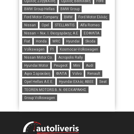
Όμιλος Συγγελίδη
Όμιλος Βασιλάκη
Ford
BMW Group Hellas
BMW Group
Ford Motor Company
BMW
Ford Motor Ελλάς
Nissan
Opel
STELLANTIS
Alfa Romeo
Nissan – Νικ. Ι. Θεοχαράκης Α.Ε
ΕΟΦΙΛΠΑ
Fiat
Honda
WRC
Hyundai
Skoda
Volkswagen
F1
Kosmocar-Volkswagen
Nissan Motor Co.
Acropolis Rally
Hyundai Motor
Peugeot
Mini
Audi
Αφοι Σαρακάκη
ΦΙΛΠΑ
Volvo
Renault
Opel Hellas A.E.E.
Hyundai Ελλάς ΑΒΕΕ
Seat
TEOREN MOTORS B. N. ΘΕΟΧΑΡΑΚΗΣ
Group Volkswagen