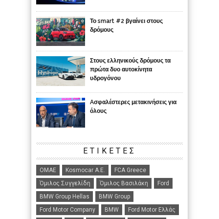
Το smart #2 βγαίνει στους
δρόμους
Στους ελληνικούς δρόμους τα
πρώτα δυο αυτοκίνητα
υδρογόνου
Aσφαλέστερες μετακινήσεις για
όλους
ΕΤΙΚΈΤΕΣ
ΟΜΑΕ
Kosmocar Α.Ε.
FCA Greece
Όμιλος Συγγελίδη
Όμιλος Βασιλάκη
Ford
BMW Group Hellas
BMW Group
Ford Motor Company
BMW
Ford Motor Ελλάς