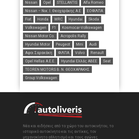
Nissan
Opel
STELLANTIS
Alfa Romeo
Nissan – Νικ. Ι. Θεοχαράκης Α.Ε
ΕΟΦΙΛΠΑ
Fiat
Honda
WRC
Hyundai
Skoda
Volkswagen
F1
Kosmocar-Volkswagen
Nissan Motor Co.
Acropolis Rally
Hyundai Motor
Peugeot
Mini
Audi
Αφοι Σαρακάκη
ΦΙΛΠΑ
Volvo
Renault
Opel Hellas A.E.E.
Hyundai Ελλάς ΑΒΕΕ
Seat
TEOREN MOTORS B. N. ΘΕΟΧΑΡΑΚΗΣ
Group Volkswagen
Νέα και ειδήσεις από το χώρο του αυτοκινήτου, το
ιστορικό αυτοκίνητο και τις αντίκες, τον
μηχανοκίνητο αθλητισμό και τους αγώνες