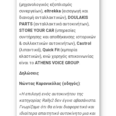
(μηχανολογικός εξοπλισμός
συνεργείων),
eltrekka
(εισαγωγή και
διανομή ανταλλακτικών),
DOULAKIS
PARTS
(ανταλλακτικά αυτοκινήτων),
STORE
YOUR
CAR
(υπηρεσίες
συντήρησης και αποθήκευσης ιστορικών
& συλλεκτικών αυτοκινήτων),
Castrol
(λιπαντικά),
Quick
Fit
(εμπορία
ελαστικών), ενώ χορηγός επικοινωνίας
είναι το
ATHENS
VOICE
GROUP
.
Δηλώσεις
Νώντας Καρανικόλας
(οδηγός)
:
«
Η επιλογή ενός αυτοκινήτου της
κατηγορίας
Rally
2 δεν έγινε αβασάνιστα.
Γνωρίζαμε ότι θα είναι διαφορετικό και
ιδιαίτερα απαιτητικό αυτοκίνητο μια και