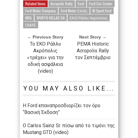
Related Items
Acropolis Rally
Ford
Ford Car Center
Ford Motor Company
Ford Motor Ελλάς
M-Sport Ford
NBG
WURTH HELLAS SA
ΕΚΟ Ράλλυ Ακρόπολις
ΟΜΑΕ
← Previous Story
Next Story →
Το ΕΚΟ Ράλλυ
PEMA Historic
Ακρόπολις
Acropolis Rally
«τρέχει» για την
τον Σεπτέμβριο
οδική ασφάλεια
(video)
YOU MAY ALSO LIKE...
Η Ford επαναπροσδιορίζει τον όρο
“Βασική Έκδοση”
O Carlos Sainz Sr. πίσω από το τιμόνι της
Mustang GTD (video)