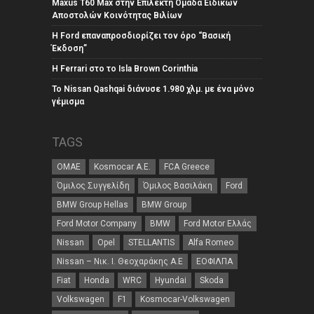
Maxus T60 Max στην Επίλεκτη Ομάδα Ειδικών
Αποστολών Κοινότητας Βιλίων
Η Ford επαναπροσδιορίζει τον όρο “Βασική
Έκδοση”
Η Ferrari στο το Isla Brown Corinthia
Το Nissan Qashqai διάνυσε 1.980 χλμ. με ένα μόνο
γέμισμα
TAGS
ΟΜΑΕ
Kosmocar Α.Ε.
FCA Greece
Όμιλος Συγγελίδη
Όμιλος Βασιλάκη
Ford
BMW Group Hellas
BMW Group
Ford Motor Company
BMW
Ford Motor Ελλάς
Nissan
Opel
STELLANTIS
Alfa Romeo
Nissan – Νικ. Ι. Θεοχαράκης Α.Ε
ΕΟΦΙΛΠΑ
Fiat
Honda
WRC
Hyundai
Skoda
Volkswagen
F1
Kosmocar-Volkswagen