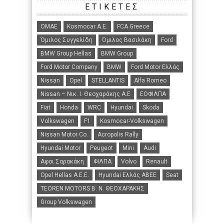
ΕΤΙΚΈΤΕΣ
ΟΜΑΕ
Kosmocar Α.Ε.
FCA Greece
Όμιλος Συγγελίδη
Όμιλος Βασιλάκη
Ford
BMW Group Hellas
BMW Group
Ford Motor Company
BMW
Ford Motor Ελλάς
Nissan
Opel
STELLANTIS
Alfa Romeo
Nissan – Νικ. Ι. Θεοχαράκης Α.Ε
ΕΟΦΙΛΠΑ
Fiat
Honda
WRC
Hyundai
Skoda
Volkswagen
F1
Kosmocar-Volkswagen
Nissan Motor Co.
Acropolis Rally
Hyundai Motor
Peugeot
Mini
Audi
Αφοι Σαρακάκη
ΦΙΛΠΑ
Volvo
Renault
Opel Hellas A.E.E.
Hyundai Ελλάς ΑΒΕΕ
Seat
TEOREN MOTORS B. N. ΘΕΟΧΑΡΑΚΗΣ
Group Volkswagen