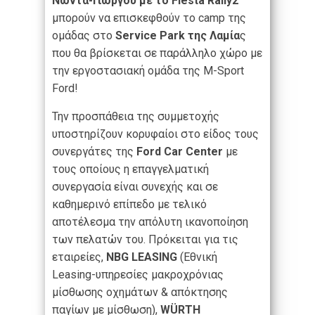
Νώντα-Γιώργου με το
Fiesta
Rally
2
μπορούν να επισκεφθούν το camp της
ομάδας στο
Service
Park
της Λαμία
ς
που θα βρίσκεται σε παράλληλο χώρο με
την εργοστασιακή ομάδα της M-Sport
Ford!
Την προσπάθεια της συμμετοχής
υποστηρίζουν κορυφαίοι στο είδος τους
συνεργάτες της
Ford
Car
Center
με
τους οποίους η επαγγελματική
συνεργασία είναι συνεχής και σε
καθημερινό επίπεδο με τελικό
αποτέλεσμα την απόλυτη ικανοποίηση
των πελατών του. Πρόκειται για τις
εταιρείες,
NBG
LEASING
(Εθνική
Leasing-υπηρεσίες μακροχρόνιας
μίσθωσης οχημάτων & απόκτησης
παγίων με μίσθωση),
W
Ü
RTH