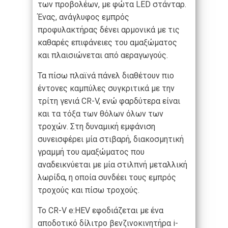
των προβολέων, με φώτα LED στάνταρ.
Ένας, ανάγλυφος εμπρός
προφυλακτήρας δένει αρμονικά με τις
καθαρές επιφάνειες του αμαξώματος
και πλαισιώνεται από αεραγωγούς.
Τα πίσω πλαϊνά πάνελ διαθέτουν πιο
έντονες καμπύλες συγκριτικά με την
τρίτη γενιά CR-V, ενώ φαρδύτερα είναι
και τα τόξα των θόλων όλων των
τροχών. Στη δυναμική εμφάνιση
συνεισφέρει μία στιβαρή, διακοσμητική
γραμμή του αμαξώματος που
αναδεικνύεται με μία στιλπνή μεταλλική
λωρίδα, η οποία συνδέει τους εμπρός
τροχούς και πίσω τροχούς.
Το CR-V e:HEV εφοδιάζεται με ένα
αποδοτικό δίλιτρο βενζινοκινητήρα i-